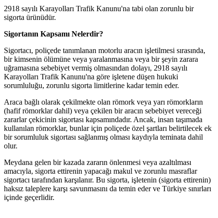
2918 sayılı Karayolları Trafik Kanunu'na tabi olan zorunlu bir
sigorta ürünüdür.
Sigortanın Kapsamı Nelerdir?
Sigortacı, poliçede tanımlanan motorlu aracın işletilmesi sırasında,
bir kimsenin ölümüne veya yaralanmasına veya bir şeyin zarara
uğramasına sebebiyet vermiş olmasından dolayı, 2918 sayılı
Karayolları Trafik Kanunu'na göre işletene düşen hukuki
sorumluluğu, zorunlu sigorta limitlerine kadar temin eder.
Araca bağlı olarak çekilmekte olan römork veya yarı römorkların
(hafif römorklar dahil) veya çekilen bir aracın sebebiyet vereceği
zararlar çekicinin sigortası kapsamındadır. Ancak, insan taşımada
kullanılan römorklar, bunlar için poliçede özel şartları belirtilecek ek
bir sorumluluk sigortası sağlanmış olması kaydıyla teminata dahil
olur.
Meydana gelen bir kazada zararın önlenmesi veya azaltılması
amacıyla, sigorta ettirenin yapacağı makul ve zorunlu masraflar
sigortacı tarafından karşılanır. Bu sigorta, işletenin (sigorta ettirenin)
haksız taleplere karşı savunmasını da temin eder ve Türkiye sınırları
içinde geçerlidir.