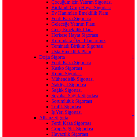
Çocuğum için Yatırım Sigortası
Birikimli Grup Hayat Sigortası
Ev Hanımları Emeklilik Planı
Ferdi Kaza Sigortası
Geleceğe Yatırım Planı
Genç Emeklilik Planı
Herkese Hayat Sigortası
Kurumlara Özel Planlarımız
Teminatlı Birikim Sigortası
Usta Emeklilik Planı
Doğa Sigorta
Ferdi Kaza Sigortası
Kasko Sigortası
Konut Sigortası
Mühendislik Sigortası
Nakliyat Sigortası
Sağlık Sigortası
Seyahat Sağlık Sigortası
Sorumluluk Sigortası
Trafik Sigortası
İş Yeri Sigortası
Allianz Sigorta
Ferdi Kaza Sigortası
Grup Sağlık Sigortası
Havacılık Sigortası