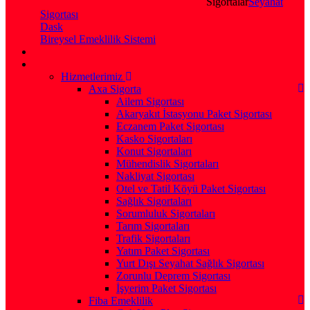
Sigortalar
Seyahat
Sigortası
Dask
Bireysel Emeklilik Sistemi
Hizmetlerimiz
Axa Sigorta
Ailem Sigortası
Akaryakıt İstasyonu Paket Sigortası
Eczanem Paket Sigortası
Kasko Sigortaları
Konut Sigortaları
Mühendislik Sigortaları
Nakliyat Sigortası
Otel ve Tatil Köyü Paket Sigortası
Sağlık Sigortaları
Sorumluluk Sigortaları
Tarım Sigortaları
Trafik Sigortaları
Yatım Paket Sigortası
Yurt Dışı Seyahat Sağlık Sigortası
Zorunlu Deprem Sigortası
İşyerim Paket Sigortası
Fiba Emeklilik