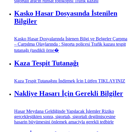
sigortalı aracın ruhsat fotokopisi Trafik kazası
Kasko Hasar Dosyasında İstenilen
Bilgiler
Kasko Hasar Dosyalarında İstenen Bilgi ve Belgeler Çarpma
– Çarpılma Olaylarında : Sigorta poliçesi Trafik kazası tespit
tutanağı (tasdikli örne�
Kaza Tespit Tutanağı
Kaza Tespit Tutanağını İndirmek İçin Lütfen TIKLAYINIZ
Nakliye Hasarı İçin Gerekli Bilgiler
Hasar Meydana Geldiğinde Yapılacak İşlemler Riziko
gerçekleştikten sonra, sigortalı, sigortali degilmisçesine
hasarin büyümesini önlemek amaciyla gerekli tedbirle