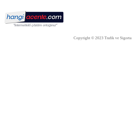
Erkekler Güvence Arıyor
Bireysel emeklilik ve hayat sigortası şirketi AvivaSA,
gençlerin bireysel emeklilik sistemine yaklaşımını ve tasarruf
alışkanlıklarını öğrenmek amacıyla, Yöntem Araştır
Copyright © 2023 Trafik ve Sigorta
İTO dan Sigorta Sektörü İçin Yol
Haritası
İZMİR Ticaret Odası (İTO) Yönetim Kurulu Başkanı Ekrem
Demirtaş, düzenledikleri 'Sigorta Sektörü Geleceğini Arıyor'
arama konferansı ile sektöre yol haritas�
NN Hayat ve Emeklilik den
EvdekiBakıcım Projesi
NN Hayat ve Emeklilik, bireysel emeklilik sözleşmesi ya da
İyi Yaşa Hayat Sigortası’na sahip müşterilerine “Önce Sen”