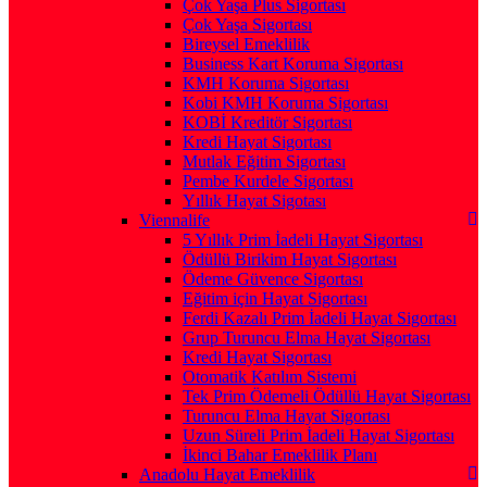
Çok Yaşa Plus Sigortası
Çok Yaşa Sigortası
Bireysel Emeklilik
Business Kart Koruma Sigortası
KMH Koruma Sigortası
Kobi KMH Koruma Sigortası
KOBİ Kreditör Sigortası
Kredi Hayat Sigortası
Mutlak Eğitim Sigortası
Pembe Kurdele Sigortası
Yıllık Hayat Sigotası
Viennalife
5 Yıllık Prim İadeli Hayat Sigortası
Ödüllü Birikim Hayat Sigortası
Ödeme Güvence Sigortası
Eğitim için Hayat Sigortası
Ferdi Kazalı Prim İadeli Hayat Sigortası
Grup Turuncu Elma Hayat Sigortası
Kredi Hayat Sigortası
Otomatik Katılım Sistemi
Tek Prim Ödemeli Ödüllü Hayat Sigortası
Turuncu Elma Hayat Sigortası
Uzun Süreli Prim İadeli Hayat Sigortası
İkinci Bahar Emeklilik Planı
Anadolu Hayat Emeklilik