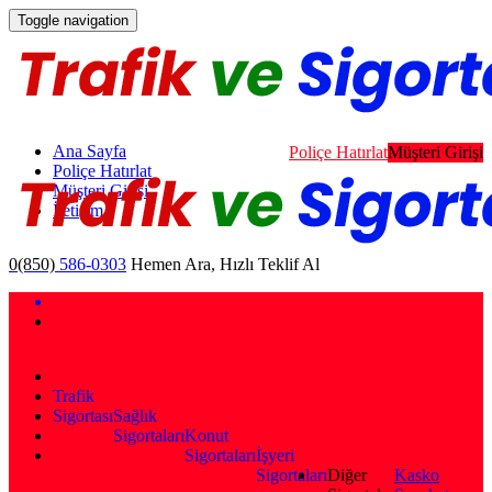
Toggle navigation
Ana Sayfa
Poliçe Hatırlat
Müşteri Girişi
Poliçe Hatırlat
Müşteri Girişi
İletişim
0(850)
586-0303
Hemen Ara, Hızlı Teklif Al
Trafik
Sigortası
Sağlık
Sigortaları
Konut
Sigortaları
İşyeri
Sigortaları
Diğer
Kasko