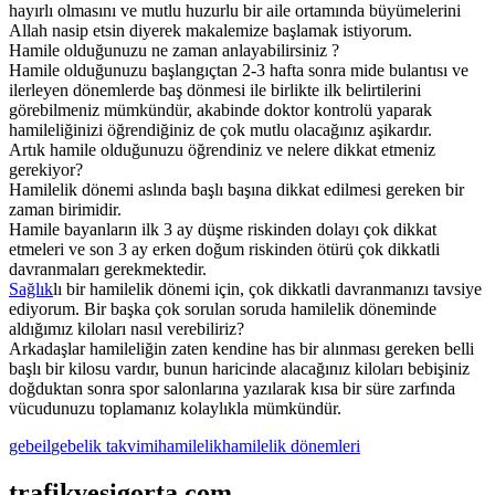
hayırlı olmasını ve mutlu huzurlu bir aile ortamında büyümelerini
Allah nasip etsin diyerek makalemize başlamak istiyorum.
Hamile olduğunuzu ne zaman anlayabilirsiniz ?
Hamile olduğunuzu başlangıçtan 2-3 hafta sonra mide bulantısı ve
ilerleyen dönemlerde baş dönmesi ile birlikte ilk belirtilerini
görebilmeniz mümkündür, akabinde doktor kontrolü yaparak
hamileliğinizi öğrendiğiniz de çok mutlu olacağınız aşikardır.
Artık hamile olduğunuzu öğrendiniz ve nelere dikkat etmeniz
gerekiyor?
Hamilelik dönemi aslında başlı başına dikkat edilmesi gereken bir
zaman birimidir.
Hamile bayanların ilk 3 ay düşme riskinden dolayı çok dikkat
etmeleri ve son 3 ay erken doğum riskinden ötürü çok dikkatli
davranmaları gerekmektedir.
Sağlık
lı bir hamilelik dönemi için, çok dikkatli davranmanızı tavsiye
ediyorum. Bir başka çok sorulan soruda hamilelik döneminde
aldığımız kiloları nasıl verebiliriz?
Arkadaşlar hamileliğin zaten kendine has bir alınması gereken belli
başlı bir kilosu vardır, bunun haricinde alacağınız kiloları bebişiniz
doğduktan sonra spor salonlarına yazılarak kısa bir süre zarfında
vücudunuzu toplamanız kolaylıkla mümkündür.
gebeil
gebelik takvimi
hamilelik
hamilelik dönemleri
trafikvesigorta.com