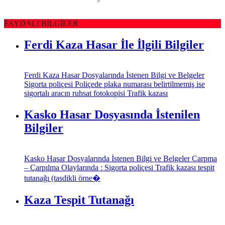
FAYDALI BİLGİLER
Ferdi Kaza Hasar İle İlgili Bilgiler
Ferdi Kaza Hasar Dosyalarında İstenen Bilgi ve Belgeler
Sigorta poliçesi Poliçede plaka numarası belirtilmemiş ise
sigortalı aracın ruhsat fotokopisi Trafik kazası
Kasko Hasar Dosyasında İstenilen
Bilgiler
Kasko Hasar Dosyalarında İstenen Bilgi ve Belgeler Çarpma
– Çarpılma Olaylarında : Sigorta poliçesi Trafik kazası tespit
tutanağı (tasdikli örne�
Kaza Tespit Tutanağı