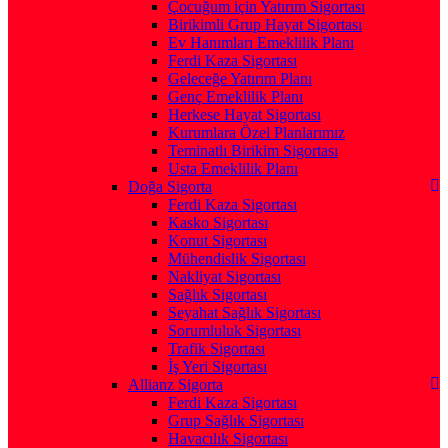
Çocuğum için Yatırım Sigortası
Birikimli Grup Hayat Sigortası
Ev Hanımları Emeklilik Planı
Ferdi Kaza Sigortası
Geleceğe Yatırım Planı
Genç Emeklilik Planı
Herkese Hayat Sigortası
Kurumlara Özel Planlarımız
Teminatlı Birikim Sigortası
Usta Emeklilik Planı
Doğa Sigorta
Ferdi Kaza Sigortası
Kasko Sigortası
Konut Sigortası
Mühendislik Sigortası
Nakliyat Sigortası
Sağlık Sigortası
Seyahat Sağlık Sigortası
Sorumluluk Sigortası
Trafik Sigortası
İş Yeri Sigortası
Allianz Sigorta
Ferdi Kaza Sigortası
Grup Sağlık Sigortası
Havacılık Sigortası