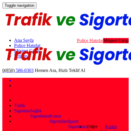
Toggle navigation
Ana Sayfa
Poliçe Hatırlat
Müşteri Girişi
Poliçe Hatırlat
Müşteri Girişi
İletişim
0(850)
586-0303
Hemen Ara, Hızlı Teklif Al
Trafik
Sigortası
Sağlık
Sigortaları
Konut
Sigortaları
İşyeri
Sigortaları
Diğer
Kasko