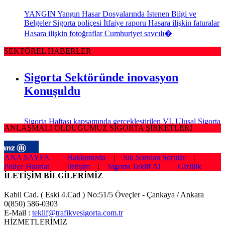
YANGIN Yangın Hasar Dosyalarında İstenen Bilgi ve
Belgeler Sigorta poliçesi İtfaiye raporu Hasara ilişkin faturalar
Hasara ilişkin fotoğraflar Cumhuriyet savcılı�
SEKTÖREL HABERLER
Sigorta Sektöründe inovasyon
Konuşuldu
Sigorta Haftası kapsamında gerçekleştirilen VI. Ulusal Sigorta
ANLAŞMALI OLDUĞUMUZ SİGORTA ŞİRKETLERİ
Sempozyumu, T.C. Başbakanlık Hazine Müsteşarlığı,
Türkiye Odalar ve Borsalar Birliği (TOBB) ve Türkiye Si
ANA SAYFA
|
Hakkımızda
|
Sık Sorulan Sorular
|
Sağlığım Tamam Sigortası ile Effie
Poliçe Hatırlat
|
İletişim
|
Sigorta Teklif Al
|
Gizlilik
Ödülü!
İLETİŞİM BİLGİLERİMİZ
Kabil Cad. ( Eski 4.Cad ) No:51/5 Öveçler - Çankaya / Ankara
0(850) 586-0303
Hayata geçirdiği ilkleri ve yenilikçi çözümleriyle sigorta
E-Mail :
teklif@trafikvesigorta.com.tr
sektörüne öncülük eden AXA Sigorta, reklam ve pazarlama
HİZMETLERİMİZ
sektörünün en