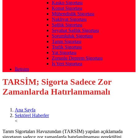
Kasko Sigortası
Konut Sigortası
Mühendislik Sigortası
Nakliyat Sigortası
Sağlık Sigortası
Seyahat Sağlık Sigortası
Sorumluluk Sigortası
Tarım Sigortası
Trafik Sigortası
Yat Sigortası
Zorunlu Deprem Sigortası
İş Yeri Sigortası
İletişim
TARSİM; Sigorta Sadece Zor
Zamanlarda Hatırlanmamalı
Ana Sayfa
Sektörel Haberler
<
Tarım Sigortaları Havuzundan (TARSİM) yapılan açıklamada
sigortanın sadece zor zamanlarda hatırlanılmaması gerektiğini