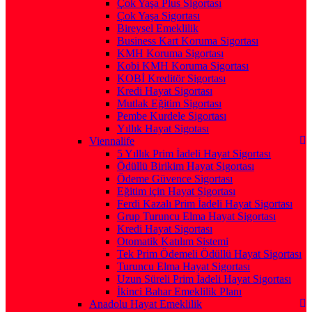
Çok Yaşa Plus Sigortası
Çok Yaşa Sigortası
Bireysel Emeklilik
Business Kart Koruma Sigortası
KMH Koruma Sigortası
Kobi KMH Koruma Sigortası
KOBİ Kreditör Sigortası
Kredi Hayat Sigortası
Mutlak Eğitim Sigortası
Pembe Kurdele Sigortası
Yıllık Hayat Sigotası
Viennalife
5 Yıllık Prim İadeli Hayat Sigortası
Ödüllü Birikim Hayat Sigortası
Ödeme Güvence Sigortası
Eğitim için Hayat Sigortası
Ferdi Kazalı Prim İadeli Hayat Sigortası
Grup Turuncu Elma Hayat Sigortası
Kredi Hayat Sigortası
Otomatik Katılım Sistemi
Tek Prim Ödemeli Ödüllü Hayat Sigortası
Turuncu Elma Hayat Sigortası
Uzun Süreli Prim İadeli Hayat Sigortası
İkinci Bahar Emeklilik Planı
Anadolu Hayat Emeklilik