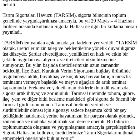
belirtti.
Tarım Sigortaları Havuzu (TARSİM), sigorta bilincinin toplum
genelinde yaygınlaştırılması amacıyla, bu yıl 29 Mayıs – 4 Haziran
tarihleri arasında kutlanan Sigorta Haftası ile ilgili bir kutlama mesajı
yayınladı.
TARSİM'den yapılan açıklamada şu ifadelere yer verildi: "TARSİM
olarak, üreticilerimizin talep ve beklentilerine yönelik duyarlılığımız
üst düzeyde. Şartlar elverdiğince, yenilikleri en hızlı ve etkin bir
şekilde uygulamaya alıyoruz ve üreticilerimizin hizmetine
sunuyoruz. Bu yılın başında üreticilerimizin uzun zamandır
beklediği İlçe Bazlı Kuraklık Verim Sigortasını buğday ürününde
uygulamaya aldık, büyükbaş ve küçükbaş hayvanlar için hırsızlık
teminatını vermeye başladık ve meyve ağaçları da artık teminat
kapsamında. Frekansı ve şiddeti artan risklerle dolu dünyamızda,
sigorta artık ihtiyaç ve zorunluluk. Tarımsal üretimde tohum, gübre,
ilaç, yem ve diğer bitki besleme maddeleri gibi sigorta da önemli bir
tarımsal girdi konumunda. Tarımsal üretimin verimli ve
sürdürülebilir olması için sigortayı sadece başımıza kötü bir şey
geldiğinde hatırlamak yerine hayatımızın bir parçası olarak görmek,
zamanında ve mutlaka yaptırmak son derece önemli. Bu bilincin
toplumumuzda oluşması ve yaygınlaşması amacıyla gerçekleştirilen
SigortaHaftası'nı kutluyor, üreticilerimize Tarım Sigortalarını ihmal
etmemeleri önerisinde bulunuyoruz"