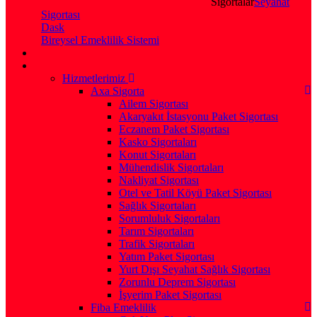
Sigortalar
Seyahat
Sigortası
Dask
Bireysel Emeklilik Sistemi
Hizmetlerimiz
Axa Sigorta
Ailem Sigortası
Akaryakıt İstasyonu Paket Sigortası
Eczanem Paket Sigortası
Kasko Sigortaları
Konut Sigortaları
Mühendislik Sigortaları
Nakliyat Sigortası
Otel ve Tatil Köyü Paket Sigortası
Sağlık Sigortaları
Sorumluluk Sigortaları
Tarım Sigortaları
Trafik Sigortaları
Yatım Paket Sigortası
Yurt Dışı Seyahat Sağlık Sigortası
Zorunlu Deprem Sigortası
İşyerim Paket Sigortası
Fiba Emeklilik