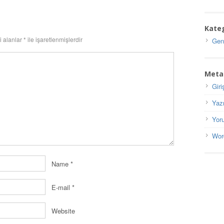
Kateg
i alanlar
*
ile işaretlenmişlerdir
Gen
Meta
Giri
Yaz
Yor
Wor
Name
*
E-mail
*
Website