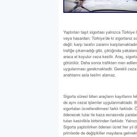
Yaptırılan taşıt sigortası yalnızca Türkiye
veya hasardan; Türkiye’de ki sigortanız so
değil; karşı tarafın zararını karşılamaktad
trafiğe çıkamadığı gibi, çıktığında yakalan
araca el koyulur ceza kesilir. Araç, sigort
götürülür. Daha sonra trafikten men edilen 
uygulanması gerekmektedir. Gerekli ceza
anahtarını asla teslim alamaz.
Sigorta süresi biten araçların kayıtlarını t
de aynı cezai işlemler uygulanmaktadır. B
sigortaları ücretlendirmesi farklı farklıdır
ödenecek tutar ile kaza esnasında yaralan
tutarı kesinlikle birbirinden farklıdır. Y
Sigorta yaptırılırken ödenen ücret her yıl
primlerde de değişikliler meydana gelmekt