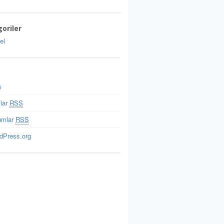
oriler
el
ş
ılar
RSS
umlar
RSS
dPress.org