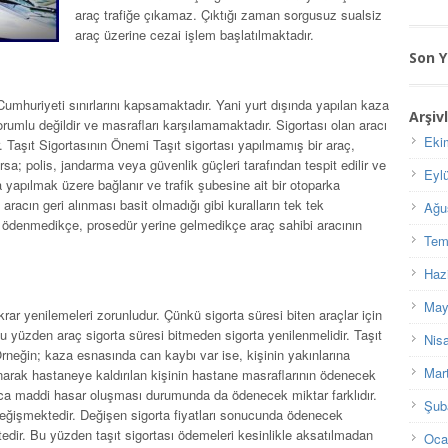
araç trafiğe çıkamaz. Çıktığı zaman sorgusuz sualsiz
araç üzerine cezai işlem başlatılmaktadır.
Son 
 Cumhuriyeti sınırlarını kapsamaktadır. Yani yurt dışında yapılan kaza
Arşiv
rumlu değildir ve masrafları karşılamamaktadır. Sigortası olan aracı
Eki
ır. Taşıt Sigortasının Önemi Taşıt sigortası yapılmamış bir araç,
ırsa; polis, jandarma veya güvenlik güçleri tarafından tespit edilir ve
Eyl
a yapılmak üzere bağlanır ve trafik şubesine ait bir otoparka
aracın geri alınması basit olmadığı gibi kuralların tek tek
Ağu
 ödenmedikçe, prosedür yerine gelmedikçe araç sahibi aracının
Tem
Haz
May
ekrar yenilemeleri zorunludur. Çünkü sigorta süresi biten araçlar için
u yüzden araç sigorta süresi bitmeden sigorta yenilenmelidir. Taşıt
Nis
. Örneğin; kaza esnasında can kaybı var ise, kişinin yakınlarına
Mar
arak hastaneye kaldırılan kişinin hastane masraflarının ödenecek
alnızca maddi hasar oluşması durumunda da ödenecek miktar farklıdır.
Şub
 değişmektedir. Değişen sigorta fiyatları sonucunda ödenecek
edir. Bu yüzden taşıt sigortası ödemeleri kesinlikle aksatılmadan
Oca