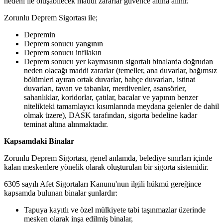
nedeni ile oluşabilecek maddi zararlar güvence altına alınır.
Zorunlu Deprem Sigortası ile;
Depremin
Deprem sonucu yangının
Deprem sonucu infilakın
Deprem sonucu yer kaymasının sigortalı binalarda doğrudan
neden olacağı maddi zararlar (temeller, ana duvarlar, bağımsız
bölümleri ayıran ortak duvarlar, bahçe duvarları, istinat
duvarları, tavan ve tabanlar, merdivenler, asansörler,
sahanlıklar, koridorlar, çatılar, bacalar ve yapının benzer
nitelikteki tamamlayıcı kısımlarında meydana gelenler de dahil
olmak üzere), DASK tarafından, sigorta bedeline kadar
teminat altına alınmaktadır.
Kapsamdaki Binalar
Zorunlu Deprem Sigortası, genel anlamda, belediye sınırları içinde
kalan meskenlere yönelik olarak oluşturulan bir sigorta sistemidir.
6305 sayılı Afet Sigortaları Kanunu'nun ilgili hükmü gereğince
kapsamda bulunan binalar şunlardır:
Tapuya kayıtlı ve özel mülkiyete tabi taşınmazlar üzerinde
mesken olarak inşa edilmiş binalar,