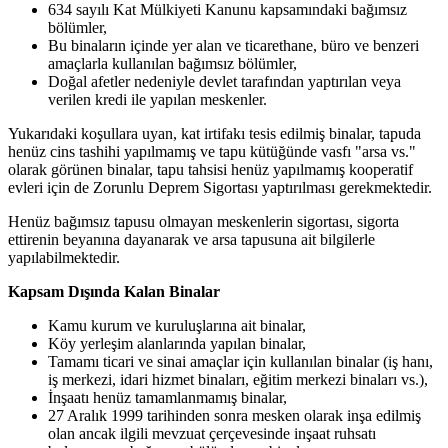
634 sayılı Kat Mülkiyeti Kanunu kapsamındaki bağımsız
bölümler,
Bu binaların içinde yer alan ve ticarethane, büro ve benzeri
amaçlarla kullanılan bağımsız bölümler,
Doğal afetler nedeniyle devlet tarafından yaptırılan veya
verilen kredi ile yapılan meskenler.
Yukarıdaki koşullara uyan, kat irtifakı tesis edilmiş binalar, tapuda
henüz cins tashihi yapılmamış ve tapu kütüğünde vasfı "arsa vs."
olarak görünen binalar, tapu tahsisi henüz yapılmamış kooperatif
evleri için de Zorunlu Deprem Sigortası yaptırılması gerekmektedir.
Henüz bağımsız tapusu olmayan meskenlerin sigortası, sigorta
ettirenin beyanına dayanarak ve arsa tapusuna ait bilgilerle
yapılabilmektedir.
Kapsam Dışında Kalan Binalar
Kamu kurum ve kuruluşlarına ait binalar,
Köy yerleşim alanlarında yapılan binalar,
Tamamı ticari ve sinai amaçlar için kullanılan binalar (iş hanı,
iş merkezi, idari hizmet binaları, eğitim merkezi binaları vs.),
İnşaatı henüz tamamlanmamış binalar,
27 Aralık 1999 tarihinden sonra mesken olarak inşa edilmiş
olan ancak ilgili mevzuat çerçevesinde inşaat ruhsatı