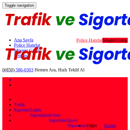
Toggle navigation
Ana Sayfa
Poliçe Hatırlat
Müşteri Girişi
Poliçe Hatırlat
Müşteri Girişi
İletişim
0(850)
586-0303
Hemen Ara, Hızlı Teklif Al
Trafik
Sigortası
Sağlık
Sigortaları
Konut
Sigortaları
İşyeri
Sigortaları
Diğer
Kasko