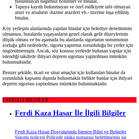
bulunmayan bağımsız bölümler ve binalar,
Tapuya kayıtlı bulunmayan ve özel mülkiyete tabi olmayan
arazi ve arsaların -hazine arazileri vb.- üzerine inşa edilmiş
binalar.
Köy yerleşim alanlarında yapılan binalar için belediye denetiminin
olmaması, buralarda yaşayanların genel olarak gelir düzeylerinin
düşük olması ve bu aşamada bu alanlarda sigortanın sunumunun
zorluğu gibi nedenlerle, sigorta yaptırma zorunluluğu bu yerler için
öngörülmemiştir. Ancak, söz konusu yerlerde bulunan yapılar için
istendiği takdirde ihtiyari deprem sigortası yaptırılması mümkün
bulunmaktadır.
Benzer şekilde, ticari ve sinai amaçlar için kullanılan binalar da
zorunluluk kapsamı dışında bulunmakla birlikte bunlar için ihtiyari
deprem sigortası yaptırılması mümkün bulunmaktadır.
FAYDALI BİLGİLER
Ferdi Kaza Hasar İle İlgili Bilgiler
Ferdi Kaza Hasar Dosyalarında İstenen Bilgi ve Belgeler
Sigorta poliçesi Poliçede plaka numarası belirtilmemiş ise