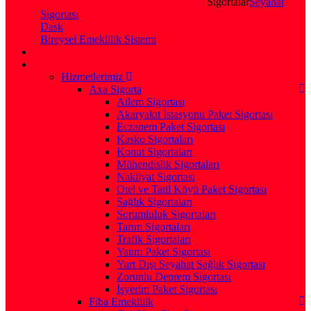
Sigortalar
Seyahat
Sigortası
Dask
Bireysel Emeklilik Sistemi
Hizmetlerimiz
Axa Sigorta
Ailem Sigortası
Akaryakıt İstasyonu Paket Sigortası
Eczanem Paket Sigortası
Kasko Sigortaları
Konut Sigortaları
Mühendislik Sigortaları
Nakliyat Sigortası
Otel ve Tatil Köyü Paket Sigortası
Sağlık Sigortaları
Sorumluluk Sigortaları
Tarım Sigortaları
Trafik Sigortaları
Yatım Paket Sigortası
Yurt Dışı Seyahat Sağlık Sigortası
Zorunlu Deprem Sigortası
İşyerim Paket Sigortası
Fiba Emeklilik