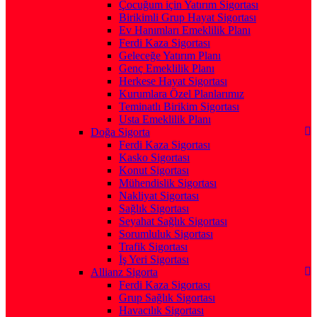
Çocuğum için Yatırım Sigortası
Birikimli Grup Hayat Sigortası
Ev Hanımları Emeklilik Planı
Ferdi Kaza Sigortası
Geleceğe Yatırım Planı
Genç Emeklilik Planı
Herkese Hayat Sigortası
Kurumlara Özel Planlarımız
Teminatlı Birikim Sigortası
Usta Emeklilik Planı
Doğa Sigorta
Ferdi Kaza Sigortası
Kasko Sigortası
Konut Sigortası
Mühendislik Sigortası
Nakliyat Sigortası
Sağlık Sigortası
Seyahat Sağlık Sigortası
Sorumluluk Sigortası
Trafik Sigortası
İş Yeri Sigortası
Allianz Sigorta
Ferdi Kaza Sigortası
Grup Sağlık Sigortası
Havacılık Sigortası