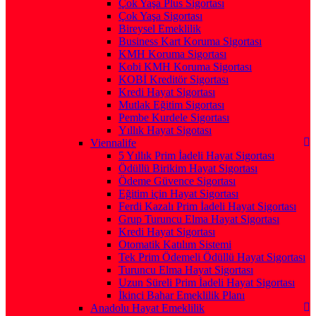
Çok Yaşa Plus Sigortası
Çok Yaşa Sigortası
Bireysel Emeklilik
Business Kart Koruma Sigortası
KMH Koruma Sigortası
Kobi KMH Koruma Sigortası
KOBİ Kreditör Sigortası
Kredi Hayat Sigortası
Mutlak Eğitim Sigortası
Pembe Kurdele Sigortası
Yıllık Hayat Sigotası
Viennalife
5 Yıllık Prim İadeli Hayat Sigortası
Ödüllü Birikim Hayat Sigortası
Ödeme Güvence Sigortası
Eğitim için Hayat Sigortası
Ferdi Kazalı Prim İadeli Hayat Sigortası
Grup Turuncu Elma Hayat Sigortası
Kredi Hayat Sigortası
Otomatik Katılım Sistemi
Tek Prim Ödemeli Ödüllü Hayat Sigortası
Turuncu Elma Hayat Sigortası
Uzun Süreli Prim İadeli Hayat Sigortası
İkinci Bahar Emeklilik Planı
Anadolu Hayat Emeklilik