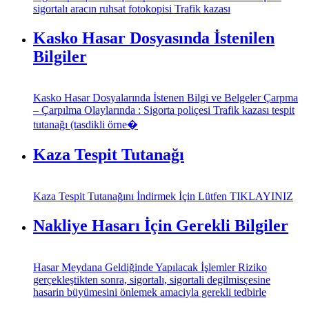
sigortalı aracın ruhsat fotokopisi Trafik kazası
Kasko Hasar Dosyasında İstenilen
Bilgiler
Kasko Hasar Dosyalarında İstenen Bilgi ve Belgeler Çarpma
– Çarpılma Olaylarında : Sigorta poliçesi Trafik kazası tespit
tutanağı (tasdikli örne�
Kaza Tespit Tutanağı
Kaza Tespit Tutanağını İndirmek İçin Lütfen TIKLAYINIZ
Nakliye Hasarı İçin Gerekli Bilgiler
Hasar Meydana Geldiğinde Yapılacak İşlemler Riziko
gerçekleştikten sonra, sigortalı, sigortali degilmisçesine
hasarin büyümesini önlemek amaciyla gerekli tedbirle