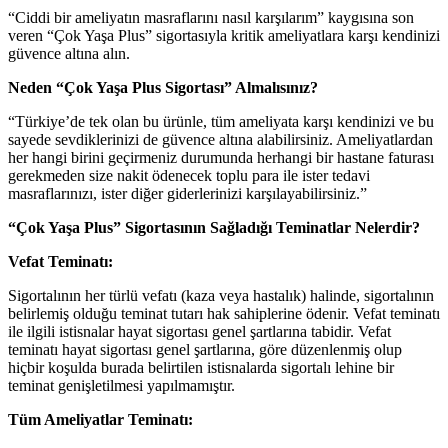
“Ciddi bir ameliyatın masraflarını nasıl karşılarım” kaygısına son
veren “Çok Yaşa Plus” sigortasıyla kritik ameliyatlara karşı kendinizi
güvence altına alın.
Neden “Çok Yaşa Plus Sigortası” Almalısınız?
“Türkiye’de tek olan bu ürünle, tüm ameliyata karşı kendinizi ve bu
sayede sevdiklerinizi de güvence altına alabilirsiniz. Ameliyatlardan
her hangi birini geçirmeniz durumunda herhangi bir hastane faturası
gerekmeden size nakit ödenecek toplu para ile ister tedavi
masraflarınızı, ister diğer giderlerinizi karşılayabilirsiniz.”
“Çok Yaşa Plus” Sigortasının Sağladığı Teminatlar Nelerdir?
Vefat Teminatı:
Sigortalının her türlü vefatı (kaza veya hastalık) halinde, sigortalının
belirlemiş olduğu teminat tutarı hak sahiplerine ödenir. Vefat teminatı
ile ilgili istisnalar hayat sigortası genel şartlarına tabidir. Vefat
teminatı hayat sigortası genel şartlarına, göre düzenlenmiş olup
hiçbir koşulda burada belirtilen istisnalarda sigortalı lehine bir
teminat genişletilmesi yapılmamıştır.
Tüm Ameliyatlar Teminatı: