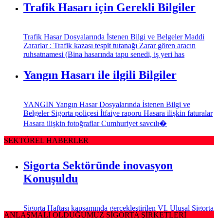
Trafik Hasarı için Gerekli Bilgiler
Trafik Hasar Dosyalarında İstenen Bilgi ve Belgeler Maddi
Zararlar : Trafik kazası tespit tutanağı Zarar gören aracın
ruhsatnamesi (Bina hasarında tapu senedi, iş yeri has
Yangın Hasarı ile ilgili Bilgiler
YANGIN Yangın Hasar Dosyalarında İstenen Bilgi ve
Belgeler Sigorta poliçesi İtfaiye raporu Hasara ilişkin faturalar
Hasara ilişkin fotoğraflar Cumhuriyet savcılı�
SEKTÖREL HABERLER
Sigorta Sektöründe inovasyon
Konuşuldu
Sigorta Haftası kapsamında gerçekleştirilen VI. Ulusal Sigorta
ANLAŞMALI OLDUĞUMUZ SİGORTA ŞİRKETLERİ
Sempozyumu, T.C. Başbakanlık Hazine Müsteşarlığı,