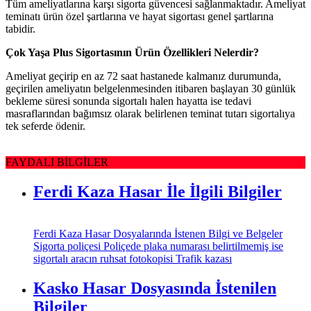
Tüm ameliyatlarına karşı sigorta güvencesi sağlanmaktadır. Ameliyat
teminatı ürün özel şartlarına ve hayat sigortası genel şartlarına
tabidir.
Çok Yaşa Plus Sigortasının Ürün Özellikleri Nelerdir?
Ameliyat geçirip en az 72 saat hastanede kalmanız durumunda,
geçirilen ameliyatın belgelenmesinden itibaren başlayan 30 günlük
bekleme süresi sonunda sigortalı halen hayatta ise tedavi
masraflarından bağımsız olarak belirlenen teminat tutarı sigortalıya
tek seferde ödenir.
FAYDALI BİLGİLER
Ferdi Kaza Hasar İle İlgili Bilgiler
Ferdi Kaza Hasar Dosyalarında İstenen Bilgi ve Belgeler
Sigorta poliçesi Poliçede plaka numarası belirtilmemiş ise
sigortalı aracın ruhsat fotokopisi Trafik kazası
Kasko Hasar Dosyasında İstenilen
Bilgiler