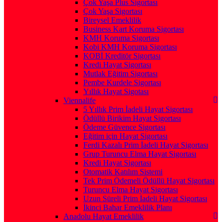
Çok Yaşa Plus Sigortası
Çok Yaşa Sigortası
Bireysel Emeklilik
Business Kart Koruma Sigortası
KMH Koruma Sigortası
Kobi KMH Koruma Sigortası
KOBİ Kreditör Sigortası
Kredi Hayat Sigortası
Mutlak Eğitim Sigortası
Pembe Kurdele Sigortası
Yıllık Hayat Sigotası
Viennalife
5 Yıllık Prim İadeli Hayat Sigortası
Ödüllü Birikim Hayat Sigortası
Ödeme Güvence Sigortası
Eğitim için Hayat Sigortası
Ferdi Kazalı Prim İadeli Hayat Sigortası
Grup Turuncu Elma Hayat Sigortası
Kredi Hayat Sigortası
Otomatik Katılım Sistemi
Tek Prim Ödemeli Ödüllü Hayat Sigortası
Turuncu Elma Hayat Sigortası
Uzun Süreli Prim İadeli Hayat Sigortası
İkinci Bahar Emeklilik Planı
Anadolu Hayat Emeklilik