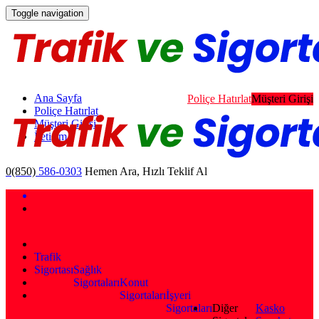
Toggle navigation
Ana Sayfa
Poliçe Hatırlat
Müşteri Girişi
Poliçe Hatırlat
Müşteri Girişi
İletişim
0(850)
586-0303
Hemen Ara, Hızlı Teklif Al
Trafik
Sigortası
Sağlık
Sigortaları
Konut
Sigortaları
İşyeri
Sigortaları
Diğer
Kasko