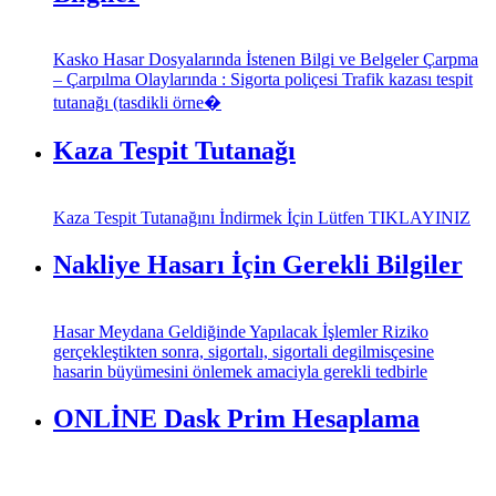
Kasko Hasar Dosyalarında İstenen Bilgi ve Belgeler Çarpma
– Çarpılma Olaylarında : Sigorta poliçesi Trafik kazası tespit
tutanağı (tasdikli örne�
Kaza Tespit Tutanağı
Kaza Tespit Tutanağını İndirmek İçin Lütfen TIKLAYINIZ
Nakliye Hasarı İçin Gerekli Bilgiler
Hasar Meydana Geldiğinde Yapılacak İşlemler Riziko
gerçekleştikten sonra, sigortalı, sigortali degilmisçesine
hasarin büyümesini önlemek amaciyla gerekli tedbirle
ONLİNE Dask Prim Hesaplama