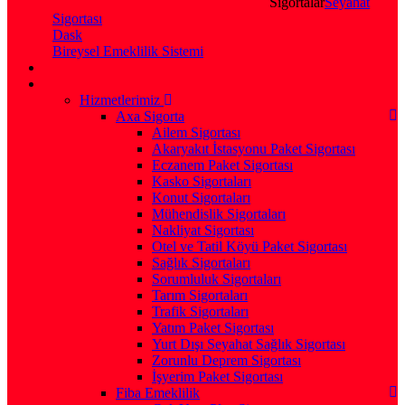
Sigortalar
Seyahat
Sigortası
Dask
Bireysel Emeklilik Sistemi
Hizmetlerimiz
Axa Sigorta
Ailem Sigortası
Akaryakıt İstasyonu Paket Sigortası
Eczanem Paket Sigortası
Kasko Sigortaları
Konut Sigortaları
Mühendislik Sigortaları
Nakliyat Sigortası
Otel ve Tatil Köyü Paket Sigortası
Sağlık Sigortaları
Sorumluluk Sigortaları
Tarım Sigortaları
Trafik Sigortaları
Yatım Paket Sigortası
Yurt Dışı Seyahat Sağlık Sigortası
Zorunlu Deprem Sigortası
İşyerim Paket Sigortası
Fiba Emeklilik