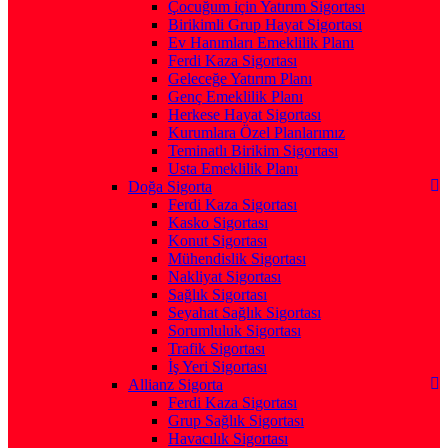
Çocuğum için Yatırım Sigortası
Birikimli Grup Hayat Sigortası
Ev Hanımları Emeklilik Planı
Ferdi Kaza Sigortası
Geleceğe Yatırım Planı
Genç Emeklilik Planı
Herkese Hayat Sigortası
Kurumlara Özel Planlarımız
Teminatlı Birikim Sigortası
Usta Emeklilik Planı
Doğa Sigorta
Ferdi Kaza Sigortası
Kasko Sigortası
Konut Sigortası
Mühendislik Sigortası
Nakliyat Sigortası
Sağlık Sigortası
Seyahat Sağlık Sigortası
Sorumluluk Sigortası
Trafik Sigortası
İş Yeri Sigortası
Allianz Sigorta
Ferdi Kaza Sigortası
Grup Sağlık Sigortası
Havacılık Sigortası