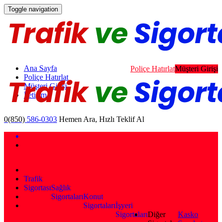
Toggle navigation
Ana Sayfa
Poliçe Hatırlat
Müşteri Girişi
Poliçe Hatırlat
Müşteri Girişi
İletişim
0(850)
586-0303
Hemen Ara, Hızlı Teklif Al
Trafik
Sigortası
Sağlık
Sigortaları
Konut
Sigortaları
İşyeri
Sigortaları
Diğer
Kasko