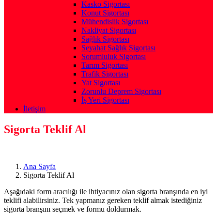
Kasko Sigortası
Konut Sigortası
Mühendislik Sigortası
Nakliyat Sigortası
Sağlık Sigortası
Seyahat Sağlık Sigortası
Sorumluluk Sigortası
Tarım Sigortası
Trafik Sigortası
Yat Sigortası
Zorunlu Deprem Sigortası
İş Yeri Sigortası
İletişim
Sigorta Teklif Al
Ana Sayfa
Sigorta Teklif Al
Aşağıdaki form aracılığı ile ihtiyacınız olan sigorta branşında en iyi
teklifi alabilirsiniz. Tek yapmanız gereken teklif almak istediğiniz
sigorta branşını seçmek ve formu doldurmak.