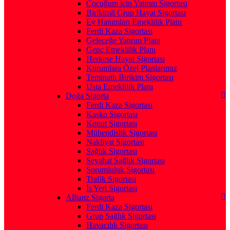
Çocuğum için Yatırım Sigortası
Birikimli Grup Hayat Sigortası
Ev Hanımları Emeklilik Planı
Ferdi Kaza Sigortası
Geleceğe Yatırım Planı
Genç Emeklilik Planı
Herkese Hayat Sigortası
Kurumlara Özel Planlarımız
Teminatlı Birikim Sigortası
Usta Emeklilik Planı
Doğa Sigorta
Ferdi Kaza Sigortası
Kasko Sigortası
Konut Sigortası
Mühendislik Sigortası
Nakliyat Sigortası
Sağlık Sigortası
Seyahat Sağlık Sigortası
Sorumluluk Sigortası
Trafik Sigortası
İş Yeri Sigortası
Allianz Sigorta
Ferdi Kaza Sigortası
Grup Sağlık Sigortası
Havacılık Sigortası