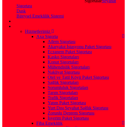
Sigortalar
Seyahat
Sigortası
Dask
Bireysel Emeklilik Sistemi
Hizmetlerimiz
Axa Sigorta
Ailem Sigortası
Akaryakıt İstasyonu Paket Sigortası
Eczanem Paket Sigortası
Kasko Sigortaları
Konut Sigortaları
Mühendislik Sigortaları
Nakliyat Sigortası
Otel ve Tatil Köyü Paket Sigortası
Sağlık Sigortaları
Sorumluluk Sigortaları
Tarım Sigortaları
Trafik Sigortaları
Yatım Paket Sigortası
Yurt Dışı Seyahat Sağlık Sigortası
Zorunlu Deprem Sigortası
İşyerim Paket Sigortası
Fiba Emeklilik