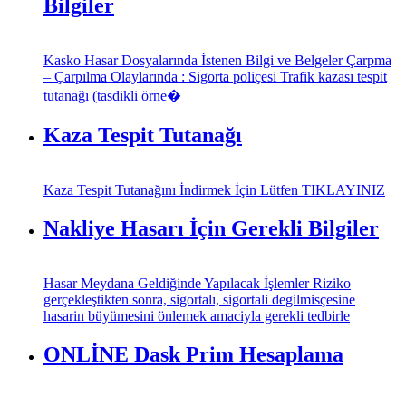
Bilgiler
Kasko Hasar Dosyalarında İstenen Bilgi ve Belgeler Çarpma
– Çarpılma Olaylarında : Sigorta poliçesi Trafik kazası tespit
tutanağı (tasdikli örne�
Kaza Tespit Tutanağı
Kaza Tespit Tutanağını İndirmek İçin Lütfen TIKLAYINIZ
Nakliye Hasarı İçin Gerekli Bilgiler
Hasar Meydana Geldiğinde Yapılacak İşlemler Riziko
gerçekleştikten sonra, sigortalı, sigortali degilmisçesine
hasarin büyümesini önlemek amaciyla gerekli tedbirle
ONLİNE Dask Prim Hesaplama