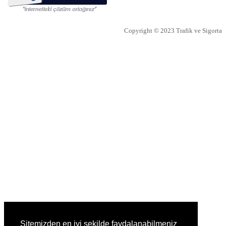
Bireysel emeklilik ve hayat sigortası şirketi AvivaSA,
gençlerin bireysel emeklilik sistemine yaklaşımını ve tasarruf
alışkanlıklarını öğrenmek amacıyla, Yöntem Araştır
Copyright © 2023 Trafik ve Sigorta
İTO dan Sigorta Sektörü İçin Yol
Haritası
İZMİR Ticaret Odası (İTO) Yönetim Kurulu Başkanı Ekrem
Demirtaş, düzenledikleri 'Sigorta Sektörü Geleceğini Arıyor'
arama konferansı ile sektöre yol haritas�
NN Hayat ve Emeklilik den
EvdekiBakıcım Projesi
NN Hayat ve Emeklilik, bireysel emeklilik sözleşmesi ya da
İyi Yaşa Hayat Sigortası’na sahip müşterilerine “Önce Sen”
Dünyası’nda EvdekiBakıcım şir
Vakıf Emeklilik’ten Tehlikeli
Sitemizden en iyi şekilde faydalanabilmeniz