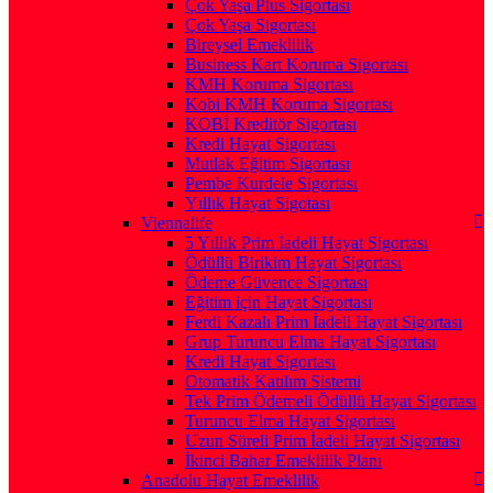
Çok Yaşa Plus Sigortası
Çok Yaşa Sigortası
Bireysel Emeklilik
Business Kart Koruma Sigortası
KMH Koruma Sigortası
Kobi KMH Koruma Sigortası
KOBİ Kreditör Sigortası
Kredi Hayat Sigortası
Mutlak Eğitim Sigortası
Pembe Kurdele Sigortası
Yıllık Hayat Sigotası
Viennalife
5 Yıllık Prim İadeli Hayat Sigortası
Ödüllü Birikim Hayat Sigortası
Ödeme Güvence Sigortası
Eğitim için Hayat Sigortası
Ferdi Kazalı Prim İadeli Hayat Sigortası
Grup Turuncu Elma Hayat Sigortası
Kredi Hayat Sigortası
Otomatik Katılım Sistemi
Tek Prim Ödemeli Ödüllü Hayat Sigortası
Turuncu Elma Hayat Sigortası
Uzun Süreli Prim İadeli Hayat Sigortası
İkinci Bahar Emeklilik Planı
Anadolu Hayat Emeklilik