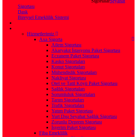
Sigortalar
Seyahat
Sigortası
Dask
Bireysel Emeklilik Sistemi
Hizmetlerimiz
Axa Sigorta
Ailem Sigortası
Akaryakıt İstasyonu Paket Sigortası
Eczanem Paket Sigortası
Kasko Sigortaları
Konut Sigortaları
Mühendislik Sigortaları
Nakliyat Sigortası
Otel ve Tatil Köyü Paket Sigortası
Sağlık Sigortaları
Sorumluluk Sigortaları
Tarım Sigortaları
Trafik Sigortaları
Yatım Paket Sigortası
Yurt Dışı Seyahat Sağlık Sigortası
Zorunlu Deprem Sigortası
İşyerim Paket Sigortası
Fiba Emeklilik