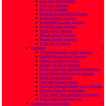
Çok Yaşa Plus Sigortası
Çok Yaşa Sigortası
Bireysel Emeklilik
Business Kart Koruma Sigortası
KMH Koruma Sigortası
Kobi KMH Koruma Sigortası
KOBİ Kreditör Sigortası
Kredi Hayat Sigortası
Mutlak Eğitim Sigortası
Pembe Kurdele Sigortası
Yıllık Hayat Sigotası
Viennalife
5 Yıllık Prim İadeli Hayat Sigortası
Ödüllü Birikim Hayat Sigortası
Ödeme Güvence Sigortası
Eğitim için Hayat Sigortası
Ferdi Kazalı Prim İadeli Hayat Sigortası
Grup Turuncu Elma Hayat Sigortası
Kredi Hayat Sigortası
Otomatik Katılım Sistemi
Tek Prim Ödemeli Ödüllü Hayat Sigortası
Turuncu Elma Hayat Sigortası
Uzun Süreli Prim İadeli Hayat Sigortası
İkinci Bahar Emeklilik Planı
Anadolu Hayat Emeklilik