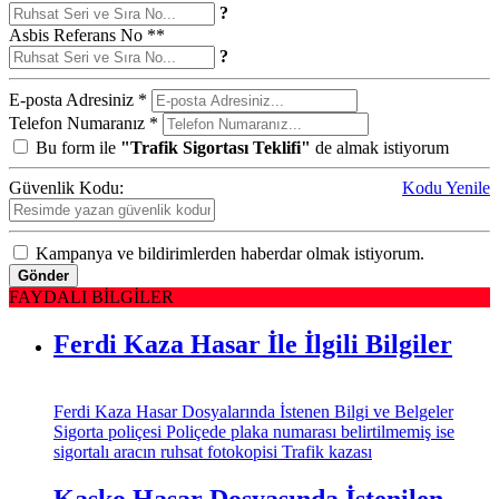
?
Asbis Referans No **
?
E-posta Adresiniz *
Telefon Numaranız *
Bu form ile
"Trafik Sigortası Teklifi"
de almak istiyorum
Güvenlik Kodu:
Kodu Yenile
Kampanya ve bildirimlerden haberdar olmak istiyorum.
Gönder
FAYDALI BİLGİLER
Ferdi Kaza Hasar İle İlgili Bilgiler
Ferdi Kaza Hasar Dosyalarında İstenen Bilgi ve Belgeler
Sigorta poliçesi Poliçede plaka numarası belirtilmemiş ise
sigortalı aracın ruhsat fotokopisi Trafik kazası
Kasko Hasar Dosyasında İstenilen