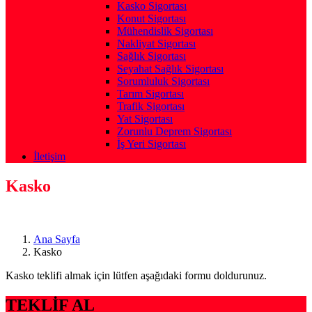
Kasko Sigortası
Konut Sigortası
Mühendislik Sigortası
Nakliyat Sigortası
Sağlık Sigortası
Seyahat Sağlık Sigortası
Sorumluluk Sigortası
Tarım Sigortası
Trafik Sigortası
Yat Sigortası
Zorunlu Deprem Sigortası
İş Yeri Sigortası
İletişim
Kasko
Ana Sayfa
Kasko
Kasko teklifi almak için lütfen aşağıdaki formu doldurunuz.
TEKLİF AL