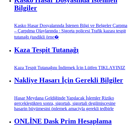
Bilgiler
Kasko Hasar Dosyalarında İstenen Bilgi ve Belgeler Çarpma
– Çarpılma Olaylarında : Sigorta poliçesi Trafik kazası tespit
tutanağı (tasdikli örne�
Kaza Tespit Tutanağı
Kaza Tespit Tutanağını İndirmek İçin Lütfen TIKLAYINIZ
Nakliye Hasarı İçin Gerekli Bilgiler
Hasar Meydana Geldiğinde Yapılacak İşlemler Riziko
gerçekleştikten sonra, sigortalı, sigortali degilmisçesine
hasarin büyümesini önlemek amaciyla gerekli tedbirle
ONLİNE Dask Prim Hesaplama