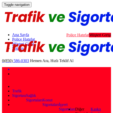
Toggle navigation
Ana Sayfa
Poliçe Hatırlat
Müşteri Girişi
Poliçe Hatırlat
Müşteri Girişi
İletişim
0(850)
586-0303
Hemen Ara, Hızlı Teklif Al
Trafik
Sigortası
Sağlık
Sigortaları
Konut
Sigortaları
İşyeri
Sigortaları
Diğer
Kasko