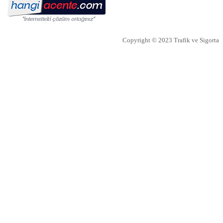
Bireysel emeklilik ve hayat sigortası şirketi AvivaSA,
gençlerin bireysel emeklilik sistemine yaklaşımını ve tasarruf
alışkanlıklarını öğrenmek amacıyla, Yöntem Araştır
Copyright © 2023 Trafik ve Sigorta
İTO dan Sigorta Sektörü İçin Yol
Haritası
İZMİR Ticaret Odası (İTO) Yönetim Kurulu Başkanı Ekrem
Demirtaş, düzenledikleri 'Sigorta Sektörü Geleceğini Arıyor'
arama konferansı ile sektöre yol haritas�
NN Hayat ve Emeklilik den
EvdekiBakıcım Projesi
NN Hayat ve Emeklilik, bireysel emeklilik sözleşmesi ya da
İyi Yaşa Hayat Sigortası’na sahip müşterilerine “Önce Sen”
Dünyası’nda EvdekiBakıcım şir