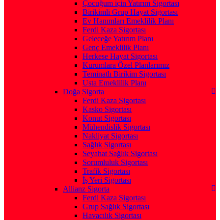
Çocuğum için Yatırım Sigortası
Birikimli Grup Hayat Sigortası
Ev Hanımları Emeklilik Planı
Ferdi Kaza Sigortası
Geleceğe Yatırım Planı
Genç Emeklilik Planı
Herkese Hayat Sigortası
Kurumlara Özel Planlarımız
Teminatlı Birikim Sigortası
Usta Emeklilik Planı
Doğa Sigorta
Ferdi Kaza Sigortası
Kasko Sigortası
Konut Sigortası
Mühendislik Sigortası
Nakliyat Sigortası
Sağlık Sigortası
Seyahat Sağlık Sigortası
Sorumluluk Sigortası
Trafik Sigortası
İş Yeri Sigortası
Allianz Sigorta
Ferdi Kaza Sigortası
Grup Sağlık Sigortası
Havacılık Sigortası