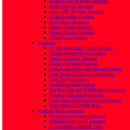
Business Kart Koruma Sigortası
KMH Koruma Sigortası
Kobi KMH Koruma Sigortası
KOBİ Kreditör Sigortası
Kredi Hayat Sigortası
Mutlak Eğitim Sigortası
Pembe Kurdele Sigortası
Yıllık Hayat Sigotası
Viennalife
5 Yıllık Prim İadeli Hayat Sigortası
Ödüllü Birikim Hayat Sigortası
Ödeme Güvence Sigortası
Eğitim için Hayat Sigortası
Ferdi Kazalı Prim İadeli Hayat Sigortası
Grup Turuncu Elma Hayat Sigortası
Kredi Hayat Sigortası
Otomatik Katılım Sistemi
Tek Prim Ödemeli Ödüllü Hayat Sigortası
Turuncu Elma Hayat Sigortası
Uzun Süreli Prim İadeli Hayat Sigortası
İkinci Bahar Emeklilik Planı
Anadolu Hayat Emeklilik
Çocuğum için Yatırım Sigortası
Birikimli Grup Hayat Sigortası
Ev Hanımları Emeklilik Planı