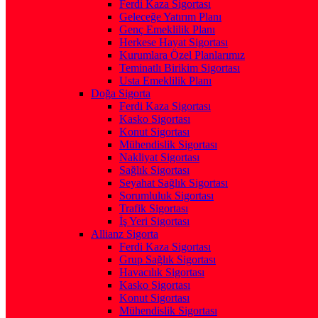
Ferdi Kaza Sigortası
Geleceğe Yatırım Planı
Genç Emeklilik Planı
Herkese Hayat Sigortası
Kurumlara Özel Planlarımız
Teminatlı Birikim Sigortası
Usta Emeklilik Planı
Doğa Sigorta
Ferdi Kaza Sigortası
Kasko Sigortası
Konut Sigortası
Mühendislik Sigortası
Nakliyat Sigortası
Sağlık Sigortası
Seyahat Sağlık Sigortası
Sorumluluk Sigortası
Trafik Sigortası
İş Yeri Sigortası
Allianz Sigorta
Ferdi Kaza Sigortası
Grup Sağlık Sigortası
Havacılık Sigortası
Kasko Sigortası
Konut Sigortası
Mühendislik Sigortası