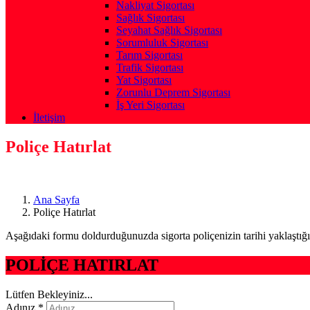
Nakliyat Sigortası
Sağlık Sigortası
Seyahat Sağlık Sigortası
Sorumluluk Sigortası
Tarım Sigortası
Trafik Sigortası
Yat Sigortası
Zorunlu Deprem Sigortası
İş Yeri Sigortası
İletişim
Poliçe Hatırlat
Ana Sayfa
Poliçe Hatırlat
Aşağıdaki formu doldurduğunuzda sigorta poliçenizin tarihi yaklaştığın
POLİÇE HATIRLAT
Lütfen Bekleyiniz...
Adınız *