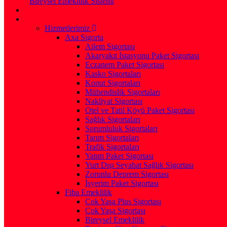
Bireysel Emeklilik Sistemi
Hizmetlerimiz
Axa Sigorta
Ailem Sigortası
Akaryakıt İstasyonu Paket Sigortası
Eczanem Paket Sigortası
Kasko Sigortaları
Konut Sigortaları
Mühendislik Sigortaları
Nakliyat Sigortası
Otel ve Tatil Köyü Paket Sigortası
Sağlık Sigortaları
Sorumluluk Sigortaları
Tarım Sigortaları
Trafik Sigortaları
Yatım Paket Sigortası
Yurt Dışı Seyahat Sağlık Sigortası
Zorunlu Deprem Sigortası
İşyerim Paket Sigortası
Fiba Emeklilik
Çok Yaşa Plus Sigortası
Çok Yaşa Sigortası
Bireysel Emeklilik