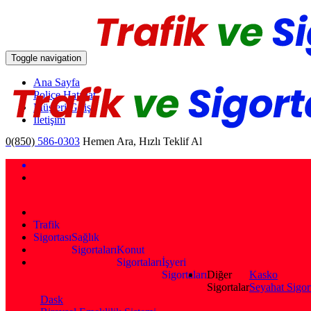
Toggle navigation
Ana Sayfa
Poliçe Hatırlat
Müşteri Girişi
İletişim
0(850)
586-0303
Hemen Ara, Hızlı Teklif Al
Trafik
Sigortası
Sağlık
Sigortaları
Konut
Sigortaları
İşyeri
Sigortaları
Diğer
Kasko
Sigortalar
Seyahat Sigor
Dask