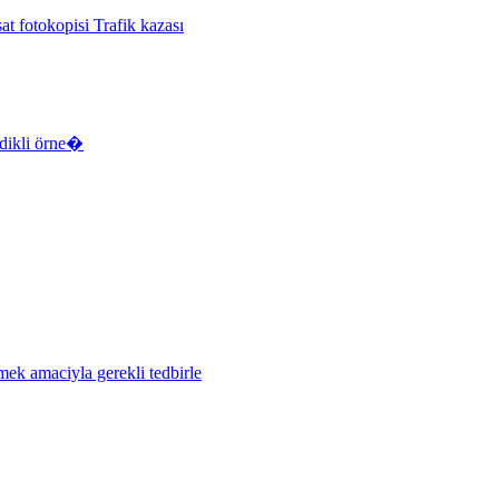
at fotokopisi Trafik kazası
sdikli örne�
mek amaciyla gerekli tedbirle