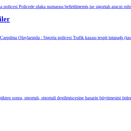
poliçesi Poliçede plaka numarası belirtilmemiş ise sigortalı aracın ruhs
iler
rpılma Olaylarında : Sigorta poliçesi Trafik kazası tespit tutanağı (ta
kten sonra, sigortalı, sigortali degilmisçesine hasarin büyümesini önle