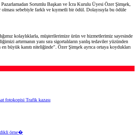
tış ve Pazarlamadan Sorumlu Başkan ve İcra Kurulu Üyesi Özer Şimşek,
r olması sebebiyle farklı ve kıymetli bir ödül. Dolayısıyla bu ödüle
ığımız kolaylıklarla, müşterilerimize ürün ve hizmetlerimiz sayesinde
ğimizi artırmanın yanı sıra sigortalıların yanlış tedaviler yüzünden
n en büyük kanıtı niteliğinde". Özer Şimşek ayrıca ortaya koydukları
at fotokopisi Trafik kazası
sdikli örne�