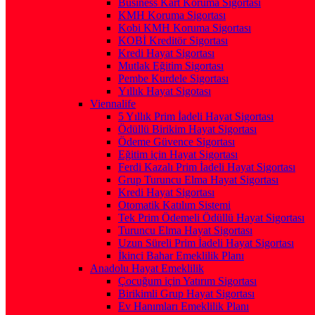
Business Kart Koruma Sigortası
KMH Koruma Sigortası
Kobi KMH Koruma Sigortası
KOBİ Kreditör Sigortası
Kredi Hayat Sigortası
Mutlak Eğitim Sigortası
Pembe Kurdele Sigortası
Yıllık Hayat Sigotası
Viennalife
5 Yıllık Prim İadeli Hayat Sigortası
Ödüllü Birikim Hayat Sigortası
Ödeme Güvence Sigortası
Eğitim için Hayat Sigortası
Ferdi Kazalı Prim İadeli Hayat Sigortası
Grup Turuncu Elma Hayat Sigortası
Kredi Hayat Sigortası
Otomatik Katılım Sistemi
Tek Prim Ödemeli Ödüllü Hayat Sigortası
Turuncu Elma Hayat Sigortası
Uzun Süreli Prim İadeli Hayat Sigortası
İkinci Bahar Emeklilik Planı
Anadolu Hayat Emeklilik
Çocuğum için Yatırım Sigortası
Birikimli Grup Hayat Sigortası
Ev Hanımları Emeklilik Planı