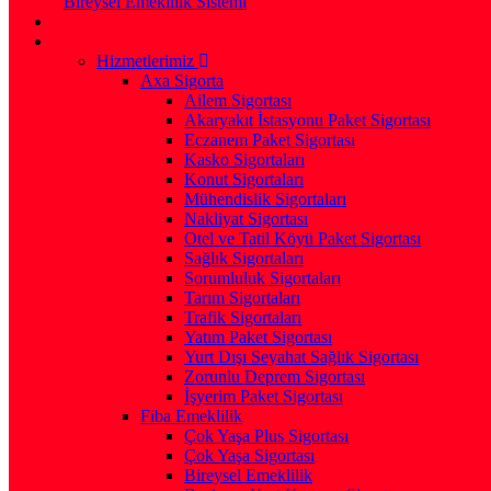
Bireysel Emeklilik Sistemi
Hizmetlerimiz
Axa Sigorta
Ailem Sigortası
Akaryakıt İstasyonu Paket Sigortası
Eczanem Paket Sigortası
Kasko Sigortaları
Konut Sigortaları
Mühendislik Sigortaları
Nakliyat Sigortası
Otel ve Tatil Köyü Paket Sigortası
Sağlık Sigortaları
Sorumluluk Sigortaları
Tarım Sigortaları
Trafik Sigortaları
Yatım Paket Sigortası
Yurt Dışı Seyahat Sağlık Sigortası
Zorunlu Deprem Sigortası
İşyerim Paket Sigortası
Fiba Emeklilik
Çok Yaşa Plus Sigortası
Çok Yaşa Sigortası
Bireysel Emeklilik