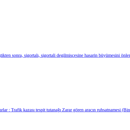
kten sonra, sigortalı, sigortali degilmisçesine hasarin büyümesini önle
ar : Trafik kazası tespit tutanağı Zarar gören aracın ruhsatnamesi (Bina