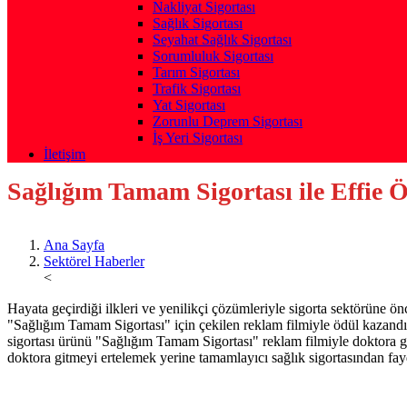
Nakliyat Sigortası
Sağlık Sigortası
Seyahat Sağlık Sigortası
Sorumluluk Sigortası
Tarım Sigortası
Trafik Sigortası
Yat Sigortası
Zorunlu Deprem Sigortası
İş Yeri Sigortası
İletişim
Sağlığım Tamam Sigortası ile Effie 
Ana Sayfa
Sektörel Haberler
<
Hayata geçirdiği ilkleri ve yenilikçi çözümleriyle sigorta sektörüne 
"Sağlığım Tamam Sigortası" için çekilen reklam filmiyle ödül kazandı
sigortası ürünü "Sağlığım Tamam Sigortası" reklam filmiyle doktora gi
doktora gitmeyi ertelemek yerine tamamlayıcı sağlık sigortasından fay