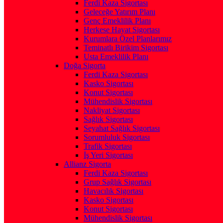
Ferdi Kaza Sigortası
Geleceğe Yatırım Planı
Genç Emeklilik Planı
Herkese Hayat Sigortası
Kurumlara Özel Planlarımız
Teminatlı Birikim Sigortası
Usta Emeklilik Planı
Doğa Sigorta
Ferdi Kaza Sigortası
Kasko Sigortası
Konut Sigortası
Mühendislik Sigortası
Nakliyat Sigortası
Sağlık Sigortası
Seyahat Sağlık Sigortası
Sorumluluk Sigortası
Trafik Sigortası
İş Yeri Sigortası
Allianz Sigorta
Ferdi Kaza Sigortası
Grup Sağlık Sigortası
Havacılık Sigortası
Kasko Sigortası
Konut Sigortası
Mühendislik Sigortası