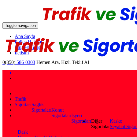
Toggle navigation
Ana Sayfa
Poliçe Hatırlat
Müşteri Girişi
İletişim
0(850)
586-0303
Hemen Ara, Hızlı Teklif Al
Trafik
Sigortası
Sağlık
Sigortaları
Konut
Sigortaları
İşyeri
Sigortaları
Diğer
Kasko
Sigortalar
Seyahat Sigor
Dask