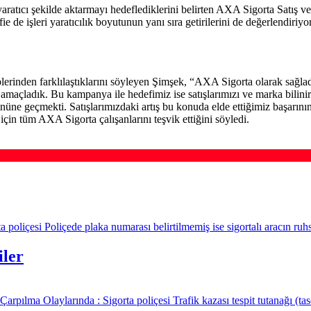
en yaratıcı şekilde aktarmayı hedeflediklerini belirten AXA Sigorta Sa
e de işleri yaratıcılık boyutunun yanı sıra getirilerini de değerlendiriyo
plerinden farklılaştıklarını söyleyen Şimşek, “AXA Sigorta olarak sağlad
maçladık. Bu kampanya ile hedefimiz ise satışlarımızı ve marka bilinirli
nüne geçmekti. Satışlarımızdaki artış bu konuda elde ettiğimiz başarını
için tüm AXA Sigorta çalışanlarını teşvik ettiğini söyledi.
poliçesi Poliçede plaka numarası belirtilmemiş ise sigortalı aracın ruhs
iler
rpılma Olaylarında : Sigorta poliçesi Trafik kazası tespit tutanağı (ta