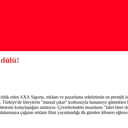
Ödülü!
öncülük eden AXA Sigorta, reklam ve pazarlama sektörünün en prestijli ö
. Türkiye'de bireylerin "masraf çıkar" korkusuyla hastaneye gitmekten 
tmenin kolaylaştığını anlatıyor. Çevrelerindeki insanların "fahri birer
dalanmaya çağıran reklam filmi yayınlandığı ilk günden itibaren eğlence