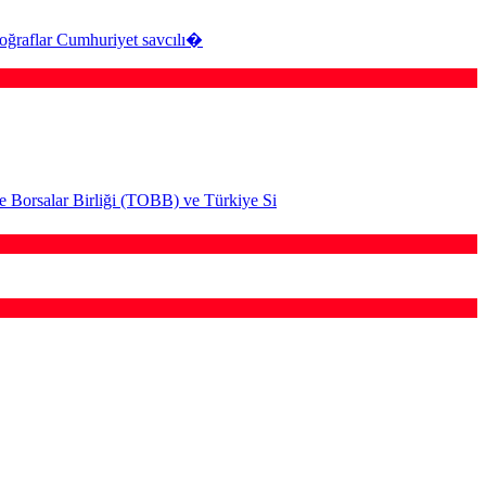
otoğraflar Cumhuriyet savcılı�
e Borsalar Birliği (TOBB) ve Türkiye Si
 geniş çaplı otomatik