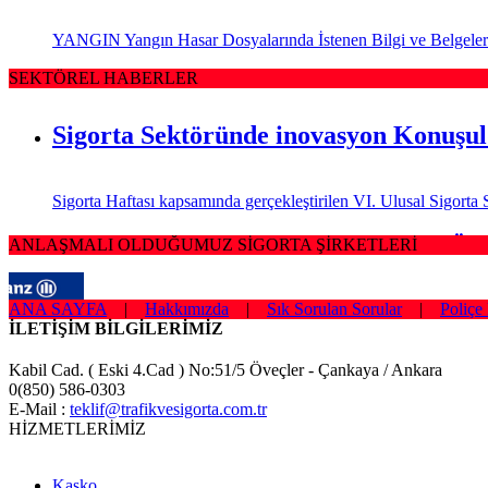
YANGIN Yangın Hasar Dosyalarında İstenen Bilgi ve Belgeler Sig
SEKTÖREL HABERLER
Sigorta Sektöründe inovasyon Konuşu
Sigorta Haftası kapsamında gerçekleştirilen VI. Ulusal Sigor
Sağlığım Tamam Sigortası ile Effie Öd
ANLAŞMALI OLDUĞUMUZ SİGORTA ŞİRKETLERİ
ANA SAYFA
|
Hakkımızda
|
Sık Sorulan Sorular
|
Poliçe 
Hayata geçirdiği ilkleri ve yenilikçi çözümleriyle sigorta sek
İLETİŞİM BİLGİLERİMİZ
Borçluyuz Ama Birikimi Seviyoruz
Kabil Cad. ( Eski 4.Cad ) No:51/5 Öveçler - Çankaya / Ankara
0(850) 586-0303
E-Mail :
teklif@trafikvesigorta.com.tr
NN Hayat ve Emeklilik adına Nielsen tarafından ilki Temmuz 2016’
HİZMETLERİMİZ
Kadınlar Emeklilikte İyi Maaş, Erkek
Kasko