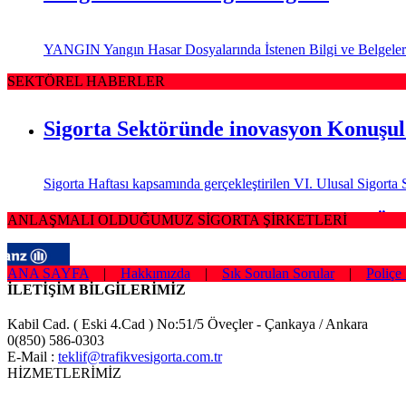
YANGIN Yangın Hasar Dosyalarında İstenen Bilgi ve Belgeler Sig
SEKTÖREL HABERLER
Sigorta Sektöründe inovasyon Konuşu
Sigorta Haftası kapsamında gerçekleştirilen VI. Ulusal Sigor
Sağlığım Tamam Sigortası ile Effie Öd
ANLAŞMALI OLDUĞUMUZ SİGORTA ŞİRKETLERİ
ANA SAYFA
|
Hakkımızda
|
Sık Sorulan Sorular
|
Poliçe 
Hayata geçirdiği ilkleri ve yenilikçi çözümleriyle sigorta sek
İLETİŞİM BİLGİLERİMİZ
Borçluyuz Ama Birikimi Seviyoruz
Kabil Cad. ( Eski 4.Cad ) No:51/5 Öveçler - Çankaya / Ankara
0(850) 586-0303
E-Mail :
teklif@trafikvesigorta.com.tr
NN Hayat ve Emeklilik adına Nielsen tarafından ilki Temmuz 2016’
HİZMETLERİMİZ