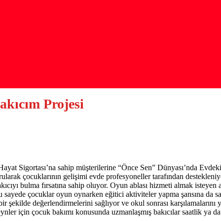
akıcım Projesi
Hayat Sigortası’na sahip müşterilerine “Önce Sen” Dünyası’nda EvdekiBa
urularak çocuklarının gelişimi evde profesyoneller tarafından destekleni
kıcıyı bulma fırsatına sahip oluyor. Oyun ablası hizmeti almak isteyen a
Bu sayede çocuklar oyun oynarken eğitici aktiviteler yapma şansına da
r şekilde değerlendirmelerini sağlıyor ve okul sonrası karşılamalarını
eynler için çocuk bakımı konusunda uzmanlaşmış bakıcılar saatlik ya da