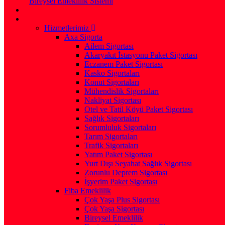
Bireysel Emeklilik Sistemi
Hizmetlerimiz
Axa Sigorta
Ailem Sigortası
Akaryakıt İstasyonu Paket Sigortası
Eczanem Paket Sigortası
Kasko Sigortaları
Konut Sigortaları
Mühendislik Sigortaları
Nakliyat Sigortası
Otel ve Tatil Köyü Paket Sigortası
Sağlık Sigortaları
Sorumluluk Sigortaları
Tarım Sigortaları
Trafik Sigortaları
Yatım Paket Sigortası
Yurt Dışı Seyahat Sağlık Sigortası
Zorunlu Deprem Sigortası
İşyerim Paket Sigortası
Fiba Emeklilik
Çok Yaşa Plus Sigortası
Çok Yaşa Sigortası
Bireysel Emeklilik