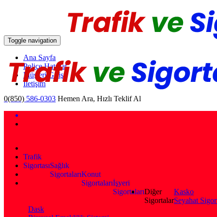
Toggle navigation
Ana Sayfa
Poliçe Hatırlat
Müşteri Girişi
İletişim
0(850)
586-0303
Hemen Ara, Hızlı Teklif Al
Trafik
Sigortası
Sağlık
Sigortaları
Konut
Sigortaları
İşyeri
Sigortaları
Diğer
Kasko
Sigortalar
Seyahat Sigor
Dask