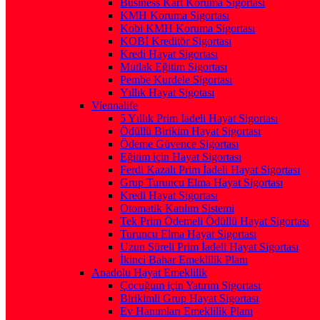
Business Kart Koruma Sigortası
KMH Koruma Sigortası
Kobi KMH Koruma Sigortası
KOBİ Kreditör Sigortası
Kredi Hayat Sigortası
Mutlak Eğitim Sigortası
Pembe Kurdele Sigortası
Yıllık Hayat Sigotası
Viennalife
5 Yıllık Prim İadeli Hayat Sigortası
Ödüllü Birikim Hayat Sigortası
Ödeme Güvence Sigortası
Eğitim için Hayat Sigortası
Ferdi Kazalı Prim İadeli Hayat Sigortası
Grup Turuncu Elma Hayat Sigortası
Kredi Hayat Sigortası
Otomatik Katılım Sistemi
Tek Prim Ödemeli Ödüllü Hayat Sigortası
Turuncu Elma Hayat Sigortası
Uzun Süreli Prim İadeli Hayat Sigortası
İkinci Bahar Emeklilik Planı
Anadolu Hayat Emeklilik
Çocuğum için Yatırım Sigortası
Birikimli Grup Hayat Sigortası
Ev Hanımları Emeklilik Planı