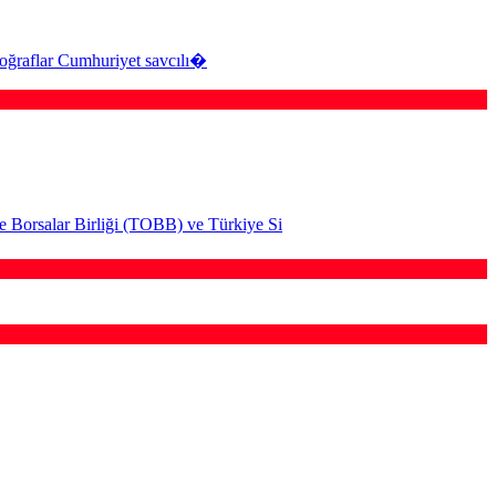
otoğraflar Cumhuriyet savcılı�
e Borsalar Birliği (TOBB) ve Türkiye Si
 geniş çaplı otomatik