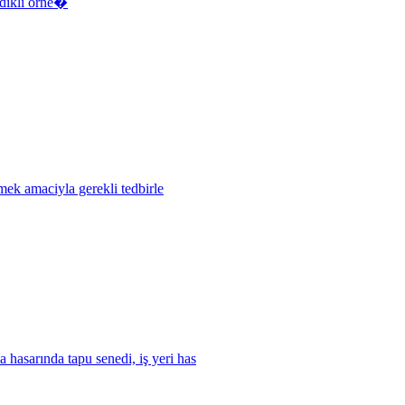
sdikli örne�
mek amaciyla gerekli tedbirle
 hasarında tapu senedi, iş yeri has