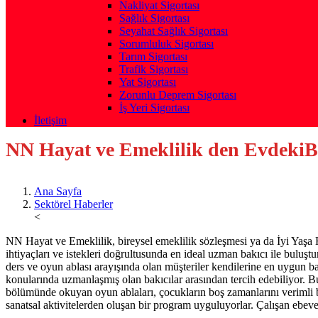
Nakliyat Sigortası
Sağlık Sigortası
Seyahat Sağlık Sigortası
Sorumluluk Sigortası
Tarım Sigortası
Trafik Sigortası
Yat Sigortası
Zorunlu Deprem Sigortası
İş Yeri Sigortası
İletişim
NN Hayat ve Emeklilik den EvdekiB
Ana Sayfa
Sektörel Haberler
<
NN Hayat ve Emeklilik, bireysel emeklilik sözleşmesi ya da İyi Yaşa 
ihtiyaçları ve istekleri doğrultusunda en ideal uzman bakıcı ile buluşt
ders ve oyun ablası arayışında olan müşteriler kendilerine en uygun ba
konularında uzmanlaşmış olan bakıcılar arasından tercih edebiliyor. 
bölümünde okuyan oyun ablaları, çocukların boş zamanlarını verimli bi
sanatsal aktivitelerden oluşan bir program uyguluyorlar. Çalışan ebev