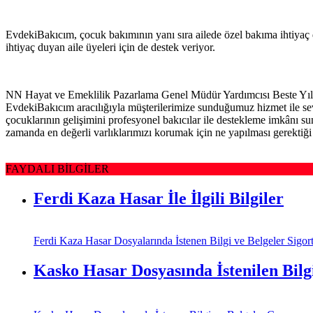
EvdekiBakıcım, çocuk bakımının yanı sıra ailede özel bakıma ihtiyaç duy
ihtiyaç duyan aile üyeleri için de destek veriyor.
NN Hayat ve Emeklilik Pazarlama Genel Müdür Yardımcısı Beste Yıld
EvdekiBakıcım aracılığıyla müşterilerimize sunduğumuz hizmet ile sevd
çocuklarının gelişimini profesyonel bakıcılar ile destekleme imkânı su
zamanda en değerli varlıklarımızı korumak için ne yapılması gerektiğ
FAYDALI BİLGİLER
Ferdi Kaza Hasar İle İlgili Bilgiler
Ferdi Kaza Hasar Dosyalarında İstenen Bilgi ve Belgeler Sigorta 
Kasko Hasar Dosyasında İstenilen Bilg