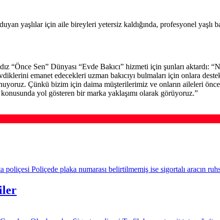
an yaşlılar için aile bireyleri yetersiz kaldığında, profesyonel yaşlı b
ız “Önce Sen” Dünyası “Evde Bakıcı” hizmeti için şunları aktardı: “
iklerini emanet edecekleri uzman bakıcıyı bulmaları için onlara destek 
nuyoruz. Çünkü bizim için daima müşterilerimiz ve onların aileleri önce
i konusunda yol gösteren bir marka yaklaşımı olarak görüyoruz.”
poliçesi Poliçede plaka numarası belirtilmemiş ise sigortalı aracın ruhs
iler