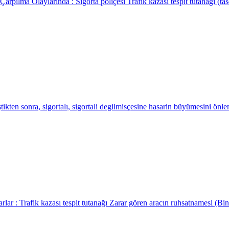
rpılma Olaylarında : Sigorta poliçesi Trafik kazası tespit tutanağı (ta
kten sonra, sigortalı, sigortali degilmisçesine hasarin büyümesini önle
ar : Trafik kazası tespit tutanağı Zarar gören aracın ruhsatnamesi (Bina