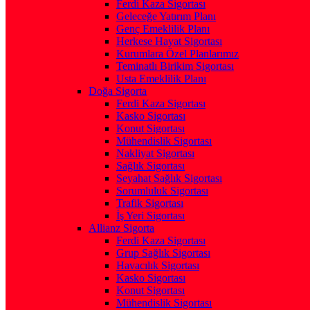
Ferdi Kaza Sigortası
Geleceğe Yatırım Planı
Genç Emeklilik Planı
Herkese Hayat Sigortası
Kurumlara Özel Planlarımız
Teminatlı Birikim Sigortası
Usta Emeklilik Planı
Doğa Sigorta
Ferdi Kaza Sigortası
Kasko Sigortası
Konut Sigortası
Mühendislik Sigortası
Nakliyat Sigortası
Sağlık Sigortası
Seyahat Sağlık Sigortası
Sorumluluk Sigortası
Trafik Sigortası
İş Yeri Sigortası
Allianz Sigorta
Ferdi Kaza Sigortası
Grup Sağlık Sigortası
Havacılık Sigortası
Kasko Sigortası
Konut Sigortası
Mühendislik Sigortası