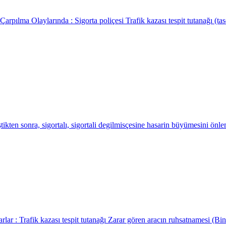
rpılma Olaylarında : Sigorta poliçesi Trafik kazası tespit tutanağı (ta
kten sonra, sigortalı, sigortali degilmisçesine hasarin büyümesini önle
ar : Trafik kazası tespit tutanağı Zarar gören aracın ruhsatnamesi (Bina