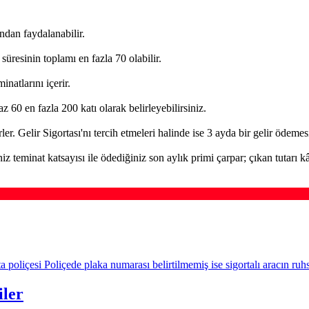
'ndan faydalanabilir.
a süresinin toplamı en fazla 70 olabilir.
inatlarını içerir.
az 60 en fazla 200 katı olarak belirleyebilirsiniz.
rler. Gelir Sigortası'nı tercih etmeleri halinde ise 3 ayda bir gelir ödeme
 teminat katsayısı ile ödediğiniz son aylık primi çarpar; çıkan tutarı kâr
poliçesi Poliçede plaka numarası belirtilmemiş ise sigortalı aracın ruhs
iler