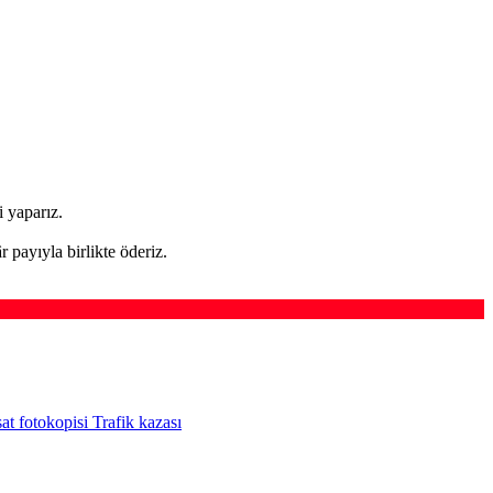
si yaparız.
 payıyla birlikte öderiz.
at fotokopisi Trafik kazası