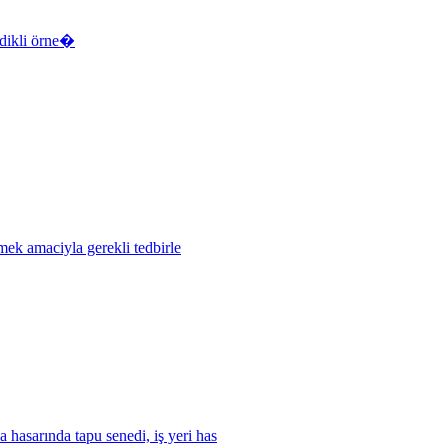
sdikli örne�
mek amaciyla gerekli tedbirle
 hasarında tapu senedi, iş yeri has