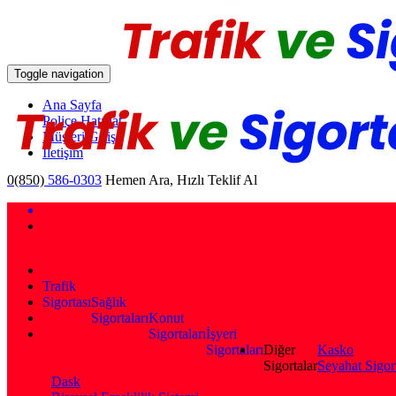
Toggle navigation
Ana Sayfa
Poliçe Hatırlat
Müşteri Girişi
İletişim
0(850)
586-0303
Hemen Ara, Hızlı Teklif Al
Trafik
Sigortası
Sağlık
Sigortaları
Konut
Sigortaları
İşyeri
Sigortaları
Diğer
Kasko
Sigortalar
Seyahat Sigor
Dask