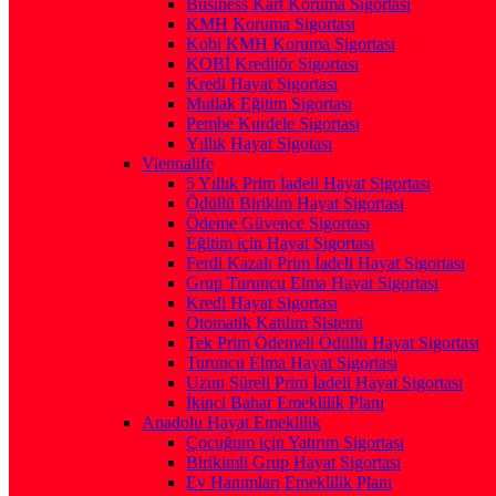
Business Kart Koruma Sigortası
KMH Koruma Sigortası
Kobi KMH Koruma Sigortası
KOBİ Kreditör Sigortası
Kredi Hayat Sigortası
Mutlak Eğitim Sigortası
Pembe Kurdele Sigortası
Yıllık Hayat Sigotası
Viennalife
5 Yıllık Prim İadeli Hayat Sigortası
Ödüllü Birikim Hayat Sigortası
Ödeme Güvence Sigortası
Eğitim için Hayat Sigortası
Ferdi Kazalı Prim İadeli Hayat Sigortası
Grup Turuncu Elma Hayat Sigortası
Kredi Hayat Sigortası
Otomatik Katılım Sistemi
Tek Prim Ödemeli Ödüllü Hayat Sigortası
Turuncu Elma Hayat Sigortası
Uzun Süreli Prim İadeli Hayat Sigortası
İkinci Bahar Emeklilik Planı
Anadolu Hayat Emeklilik
Çocuğum için Yatırım Sigortası
Birikimli Grup Hayat Sigortası
Ev Hanımları Emeklilik Planı