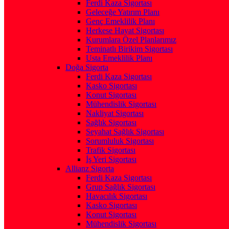
Ferdi Kaza Sigortası
Geleceğe Yatırım Planı
Genç Emeklilik Planı
Herkese Hayat Sigortası
Kurumlara Özel Planlarımız
Teminatlı Birikim Sigortası
Usta Emeklilik Planı
Doğa Sigorta
Ferdi Kaza Sigortası
Kasko Sigortası
Konut Sigortası
Mühendislik Sigortası
Nakliyat Sigortası
Sağlık Sigortası
Seyahat Sağlık Sigortası
Sorumluluk Sigortası
Trafik Sigortası
İş Yeri Sigortası
Allianz Sigorta
Ferdi Kaza Sigortası
Grup Sağlık Sigortası
Havacılık Sigortası
Kasko Sigortası
Konut Sigortası
Mühendislik Sigortası