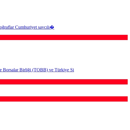
otoğraflar Cumhuriyet savcılı�
e Borsalar Birliği (TOBB) ve Türkiye Si
 geniş çaplı otomatik