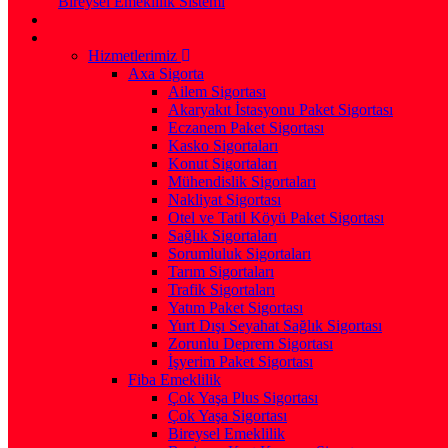
Bireysel Emeklilik Sistemi
Hizmetlerimiz
Axa Sigorta
Ailem Sigortası
Akaryakıt İstasyonu Paket Sigortası
Eczanem Paket Sigortası
Kasko Sigortaları
Konut Sigortaları
Mühendislik Sigortaları
Nakliyat Sigortası
Otel ve Tatil Köyü Paket Sigortası
Sağlık Sigortaları
Sorumluluk Sigortaları
Tarım Sigortaları
Trafik Sigortaları
Yatım Paket Sigortası
Yurt Dışı Seyahat Sağlık Sigortası
Zorunlu Deprem Sigortası
İşyerim Paket Sigortası
Fiba Emeklilik
Çok Yaşa Plus Sigortası
Çok Yaşa Sigortası
Bireysel Emeklilik