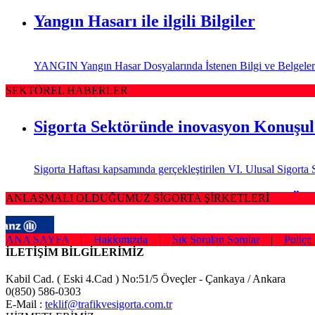
Yangın Hasarı ile ilgili Bilgiler
YANGIN Yangın Hasar Dosyalarında İstenen Bilgi ve Belgeler Sig
SEKTÖREL HABERLER
Sigorta Sektöründe inovasyon Konuşu
Sigorta Haftası kapsamında gerçekleştirilen VI. Ulusal Sigor
Sağlığım Tamam Sigortası ile Effie Öd
ANLAŞMALI OLDUĞUMUZ SİGORTA ŞİRKETLERİ
ANA SAYFA
|
Hakkımızda
|
Sık Sorulan Sorular
|
Poliçe 
Hayata geçirdiği ilkleri ve yenilikçi çözümleriyle sigorta sek
İLETİŞİM BİLGİLERİMİZ
Borçluyuz Ama Birikimi Seviyoruz
Kabil Cad. ( Eski 4.Cad ) No:51/5 Öveçler - Çankaya / Ankara
0(850) 586-0303
E-Mail :
teklif@trafikvesigorta.com.tr
NN Hayat ve Emeklilik adına Nielsen tarafından ilki Temmuz 2016’