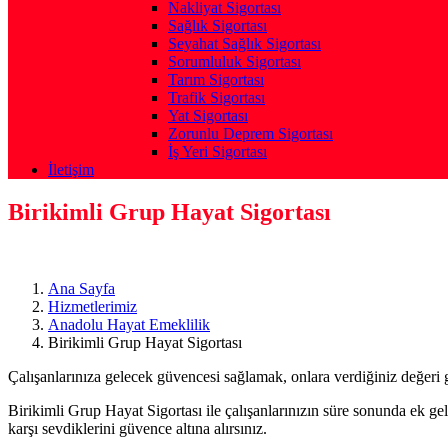
Nakliyat Sigortası
Sağlık Sigortası
Seyahat Sağlık Sigortası
Sorumluluk Sigortası
Tarım Sigortası
Trafik Sigortası
Yat Sigortası
Zorunlu Deprem Sigortası
İş Yeri Sigortası
İletişim
Birikimli Grup Hayat Sigortası
Ana Sayfa
Hizmetlerimiz
Anadolu Hayat Emeklilik
Birikimli Grup Hayat Sigortası
Çalışanlarınıza gelecek güvencesi sağlamak, onlara verdiğiniz değeri g
Birikimli Grup Hayat Sigortası ile çalışanlarınızın süre sonunda ek gel
karşı sevdiklerini güvence altına alırsınız.