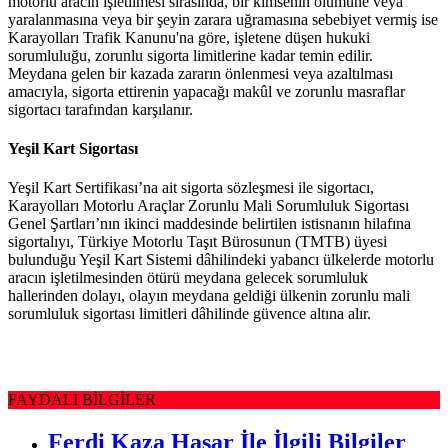
motorlu aracın işletilmesi sırasında, bir kimsenin ölümüne veya
yaralanmasına veya bir şeyin zarara uğramasına sebebiyet vermiş ise
Karayolları Trafik Kanunu'na göre, işletene düşen hukuki
sorumluluğu, zorunlu sigorta limitlerine kadar temin edilir.
Meydana gelen bir kazada zararın önlenmesi veya azaltılması
amacıyla, sigorta ettirenin yapacağı makûl ve zorunlu masraflar
sigortacı tarafından karşılanır.
Yeşil Kart Sigortası
Yeşil Kart Sertifikası’na ait sigorta sözleşmesi ile sigortacı,
Karayolları Motorlu Araçlar Zorunlu Mali Sorumluluk Sigortası
Genel Şartları’nın ikinci maddesinde belirtilen istisnanın hilafına
sigortalıyı, Türkiye Motorlu Taşıt Bürosunun (TMTB) üyesi
bulunduğu Yeşil Kart Sistemi dâhilindeki yabancı ülkelerde motorlu
aracın işletilmesinden ötürü meydana gelecek sorumluluk
hallerinden dolayı, olayın meydana geldiği ülkenin zorunlu mali
sorumluluk sigortası limitleri dâhilinde güvence altına alır.
FAYDALI BİLGİLER
Ferdi Kaza Hasar İle İlgili Bilgiler