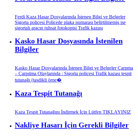
Ferdi Kaza Hasar Dosyalarında İstenen Bilgi ve Belgeler
Sigorta poliçesi Poliçede plaka numarası belirtilmemiş ise
sigortalı aracın ruhsat fotokopisi Trafik kazası
Kasko Hasar Dosyasında İstenilen
Bilgiler
Kasko Hasar Dosyalarında İstenen Bilgi ve Belgeler Çarpma
– Çarpılma Olaylarında : Sigorta poliçesi Trafik kazası tespit
tutanağı (tasdikli örne�
Kaza Tespit Tutanağı
Kaza Tespit Tutanağını İndirmek İçin Lütfen TIKLAYINIZ
Nakliye Hasarı İçin Gerekli Bilgiler