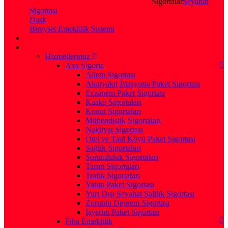
Sigortalar
Seyahat
Sigortası
Dask
Bireysel Emeklilik Sistemi
Hizmetlerimiz
Axa Sigorta
Ailem Sigortası
Akaryakıt İstasyonu Paket Sigortası
Eczanem Paket Sigortası
Kasko Sigortaları
Konut Sigortaları
Mühendislik Sigortaları
Nakliyat Sigortası
Otel ve Tatil Köyü Paket Sigortası
Sağlık Sigortaları
Sorumluluk Sigortaları
Tarım Sigortaları
Trafik Sigortaları
Yatım Paket Sigortası
Yurt Dışı Seyahat Sağlık Sigortası
Zorunlu Deprem Sigortası
İşyerim Paket Sigortası
Fiba Emeklilik