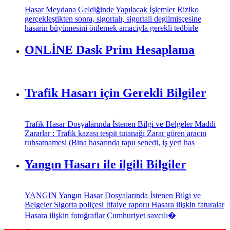
Hasar Meydana Geldiğinde Yapılacak İşlemler Riziko
gerçekleştikten sonra, sigortalı, sigortali degilmisçesine
hasarin büyümesini önlemek amaciyla gerekli tedbirle
ONLİNE Dask Prim Hesaplama
Trafik Hasarı için Gerekli Bilgiler
Trafik Hasar Dosyalarında İstenen Bilgi ve Belgeler Maddi
Zararlar : Trafik kazası tespit tutanağı Zarar gören aracın
ruhsatnamesi (Bina hasarında tapu senedi, iş yeri has
Yangın Hasarı ile ilgili Bilgiler
YANGIN Yangın Hasar Dosyalarında İstenen Bilgi ve
Belgeler Sigorta poliçesi İtfaiye raporu Hasara ilişkin faturalar
Hasara ilişkin fotoğraflar Cumhuriyet savcılı�