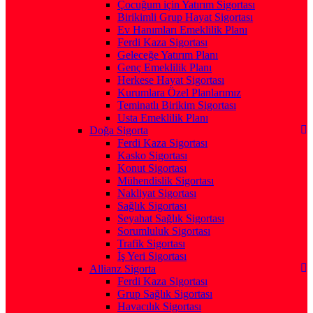
Çocuğum için Yatırım Sigortası
Birikimli Grup Hayat Sigortası
Ev Hanımları Emeklilik Planı
Ferdi Kaza Sigortası
Geleceğe Yatırım Planı
Genç Emeklilik Planı
Herkese Hayat Sigortası
Kurumlara Özel Planlarımız
Teminatlı Birikim Sigortası
Usta Emeklilik Planı
Doğa Sigorta
Ferdi Kaza Sigortası
Kasko Sigortası
Konut Sigortası
Mühendislik Sigortası
Nakliyat Sigortası
Sağlık Sigortası
Seyahat Sağlık Sigortası
Sorumluluk Sigortası
Trafik Sigortası
İş Yeri Sigortası
Allianz Sigorta
Ferdi Kaza Sigortası
Grup Sağlık Sigortası
Havacılık Sigortası