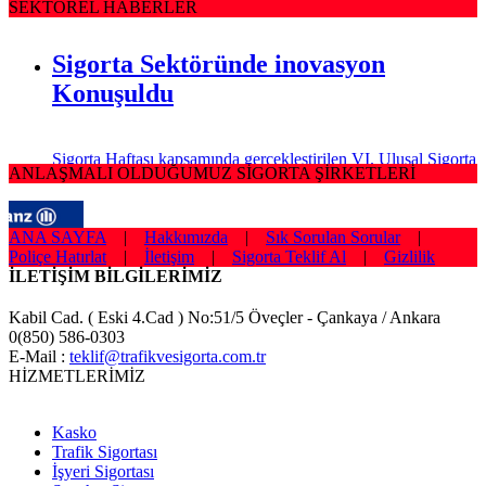
SEKTÖREL HABERLER
Sigorta Sektöründe inovasyon
Konuşuldu
Sigorta Haftası kapsamında gerçekleştirilen VI. Ulusal Sigorta
ANLAŞMALI OLDUĞUMUZ SİGORTA ŞİRKETLERİ
Sempozyumu, T.C. Başbakanlık Hazine Müsteşarlığı,
Türkiye Odalar ve Borsalar Birliği (TOBB) ve Türkiye Si
ANA SAYFA
|
Hakkımızda
|
Sık Sorulan Sorular
|
Sağlığım Tamam Sigortası ile Effie
Poliçe Hatırlat
|
İletişim
|
Sigorta Teklif Al
|
Gizlilik
Ödülü!
İLETİŞİM BİLGİLERİMİZ
Kabil Cad. ( Eski 4.Cad ) No:51/5 Öveçler - Çankaya / Ankara
0(850) 586-0303
Hayata geçirdiği ilkleri ve yenilikçi çözümleriyle sigorta
E-Mail :
teklif@trafikvesigorta.com.tr
sektörüne öncülük eden AXA Sigorta, reklam ve pazarlama
HİZMETLERİMİZ
sektörünün en
Borçluyuz Ama Birikimi Seviyoruz
Kasko
Trafik Sigortası
İşyeri Sigortası