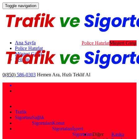
Toggle navigation
Ana Sayfa
Poliçe Hatırlat
Müşteri Girişi
Poliçe Hatırlat
Müşteri Girişi
İletişim
0(850)
586-0303
Hemen Ara, Hızlı Teklif Al
Trafik
Sigortası
Sağlık
Sigortaları
Konut
Sigortaları
İşyeri
Sigortaları
Diğer
Kasko