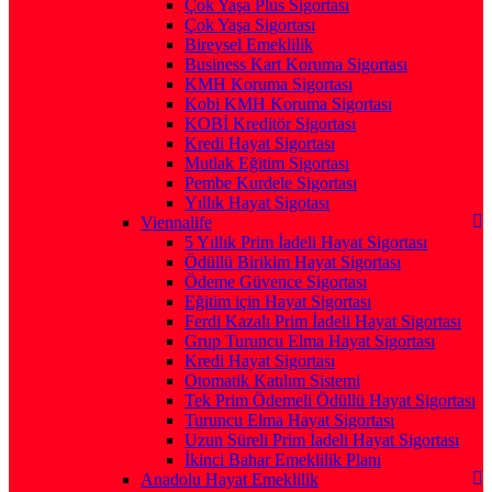
Çok Yaşa Plus Sigortası
Çok Yaşa Sigortası
Bireysel Emeklilik
Business Kart Koruma Sigortası
KMH Koruma Sigortası
Kobi KMH Koruma Sigortası
KOBİ Kreditör Sigortası
Kredi Hayat Sigortası
Mutlak Eğitim Sigortası
Pembe Kurdele Sigortası
Yıllık Hayat Sigotası
Viennalife
5 Yıllık Prim İadeli Hayat Sigortası
Ödüllü Birikim Hayat Sigortası
Ödeme Güvence Sigortası
Eğitim için Hayat Sigortası
Ferdi Kazalı Prim İadeli Hayat Sigortası
Grup Turuncu Elma Hayat Sigortası
Kredi Hayat Sigortası
Otomatik Katılım Sistemi
Tek Prim Ödemeli Ödüllü Hayat Sigortası
Turuncu Elma Hayat Sigortası
Uzun Süreli Prim İadeli Hayat Sigortası
İkinci Bahar Emeklilik Planı
Anadolu Hayat Emeklilik