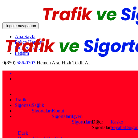
Toggle navigation
Ana Sayfa
Poliçe Hatırlat
Müşteri Girişi
İletişim
0(850)
586-0303
Hemen Ara, Hızlı Teklif Al
Trafik
Sigortası
Sağlık
Sigortaları
Konut
Sigortaları
İşyeri
Sigortaları
Diğer
Kasko
Sigortalar
Seyahat Sigor
Dask