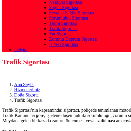
Nakliyat Sigortası
Sağlık Sigortası
Seyahat Sağlık Sigortası
Sorumluluk Sigortası
Tarım Sigortası
Trafik Sigortası
Yat Sigortası
Zorunlu Deprem Sigortası
İş Yeri Sigortası
İletişim
Trafik Sigortası
Ana Sayfa
Hizmetlerimiz
Doğa Sigorta
Trafik Sigortası
Trafik Sigortası’nın kapsamında; sigortacı, poliçede tanımlanan motor
Trafik Kanunu'na göre, işletene düşen hukuki sorumluluğu, zorunlu sigo
Meydana gelen bir kazada zararın önlenmesi veya azaltılması amacıyla, 