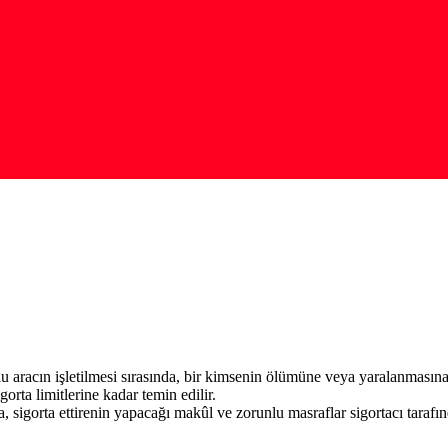
lu aracın işletilmesi sırasında, bir kimsenin ölümüne veya yaralanmasın
rta limitlerine kadar temin edilir.
sigorta ettirenin yapacağı makûl ve zorunlu masraflar sigortacı tarafınd