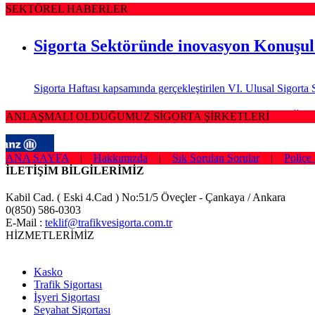
SEKTÖREL HABERLER
Sigorta Sektöründe inovasyon Konuşu
Sigorta Haftası kapsamında gerçekleştirilen VI. Ulusal Sigor
Sağlığım Tamam Sigortası ile Effie Öd
ANLAŞMALI OLDUĞUMUZ SİGORTA ŞİRKETLERİ
ANA SAYFA
|
Hakkımızda
|
Sık Sorulan Sorular
|
Poliçe 
Hayata geçirdiği ilkleri ve yenilikçi çözümleriyle sigorta sek
İLETİŞİM BİLGİLERİMİZ
Borçluyuz Ama Birikimi Seviyoruz
Kabil Cad. ( Eski 4.Cad ) No:51/5 Öveçler - Çankaya / Ankara
0(850) 586-0303
E-Mail :
teklif@trafikvesigorta.com.tr
NN Hayat ve Emeklilik adına Nielsen tarafından ilki Temmuz 2016’
HİZMETLERİMİZ
Kadınlar Emeklilikte İyi Maaş, Erkek
Kasko
Trafik Sigortası
İşyeri Sigortası
Bireysel emeklilik ve hayat sigortası şirketi AvivaSA, gençlerin
Seyahat Sigortası