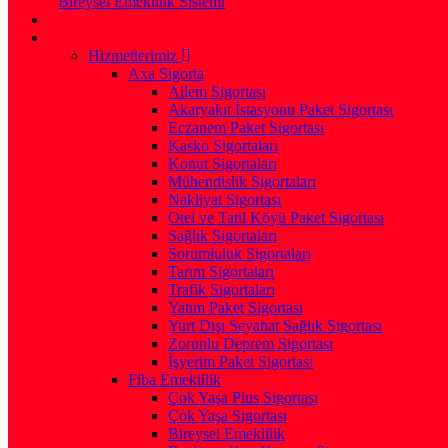
Bireysel Emeklilik Sistemi
Hizmetlerimiz
Axa Sigorta
Ailem Sigortası
Akaryakıt İstasyonu Paket Sigortası
Eczanem Paket Sigortası
Kasko Sigortaları
Konut Sigortaları
Mühendislik Sigortaları
Nakliyat Sigortası
Otel ve Tatil Köyü Paket Sigortası
Sağlık Sigortaları
Sorumluluk Sigortaları
Tarım Sigortaları
Trafik Sigortaları
Yatım Paket Sigortası
Yurt Dışı Seyahat Sağlık Sigortası
Zorunlu Deprem Sigortası
İşyerim Paket Sigortası
Fiba Emeklilik
Çok Yaşa Plus Sigortası
Çok Yaşa Sigortası
Bireysel Emeklilik