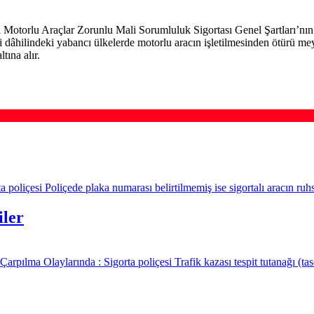
arı Motorlu Araçlar Zorunlu Mali Sorumluluk Sigortası Genel Şartları’nın 
âhilindeki yabancı ülkelerde motorlu aracın işletilmesinden ötürü me
tına alır.
poliçesi Poliçede plaka numarası belirtilmemiş ise sigortalı aracın ruhs
iler
rpılma Olaylarında : Sigorta poliçesi Trafik kazası tespit tutanağı (ta