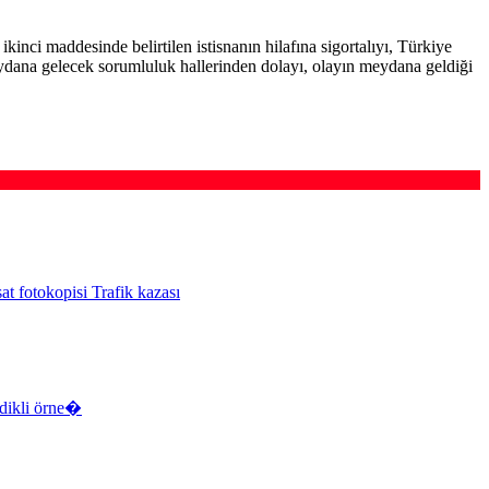
ikinci maddesinde belirtilen istisnanın hilafına sigortalıyı, Türkiye
ydana gelecek sorumluluk hallerinden dolayı, olayın meydana geldiği
at fotokopisi Trafik kazası
sdikli örne�