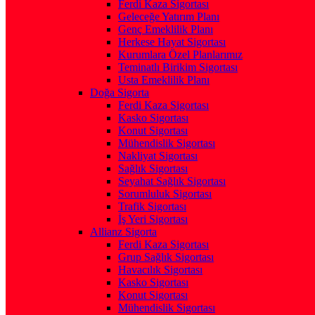
Ferdi Kaza Sigortası
Geleceğe Yatırım Planı
Genç Emeklilik Planı
Herkese Hayat Sigortası
Kurumlara Özel Planlarımız
Teminatlı Birikim Sigortası
Usta Emeklilik Planı
Doğa Sigorta
Ferdi Kaza Sigortası
Kasko Sigortası
Konut Sigortası
Mühendislik Sigortası
Nakliyat Sigortası
Sağlık Sigortası
Seyahat Sağlık Sigortası
Sorumluluk Sigortası
Trafik Sigortası
İş Yeri Sigortası
Allianz Sigorta
Ferdi Kaza Sigortası
Grup Sağlık Sigortası
Havacılık Sigortası
Kasko Sigortası
Konut Sigortası
Mühendislik Sigortası