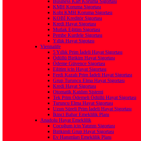
Business Kart Koruma Sigortası
KMH Koruma Sigortası
Kobi KMH Koruma Sigortası
KOBİ Kreditör Sigortası
Kredi Hayat Sigortası
Mutlak Eğitim Sigortası
Pembe Kurdele Sigortası
Yıllık Hayat Sigotası
Viennalife
5 Yıllık Prim İadeli Hayat Sigortası
Ödüllü Birikim Hayat Sigortası
Ödeme Güvence Sigortası
Eğitim için Hayat Sigortası
Ferdi Kazalı Prim İadeli Hayat Sigortası
Grup Turuncu Elma Hayat Sigortası
Kredi Hayat Sigortası
Otomatik Katılım Sistemi
Tek Prim Ödemeli Ödüllü Hayat Sigortası
Turuncu Elma Hayat Sigortası
Uzun Süreli Prim İadeli Hayat Sigortası
İkinci Bahar Emeklilik Planı
Anadolu Hayat Emeklilik
Çocuğum için Yatırım Sigortası
Birikimli Grup Hayat Sigortası
Ev Hanımları Emeklilik Planı