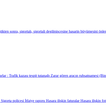
kten sonra, sigortalı, sigortali degilmisçesine hasarin büyümesini önle
ar : Trafik kazası tespit tutanağı Zarar gören aracın ruhsatnamesi (Bina
orta poliçesi İtfaiye raporu Hasara ilişkin faturalar Hasara ilişkin f